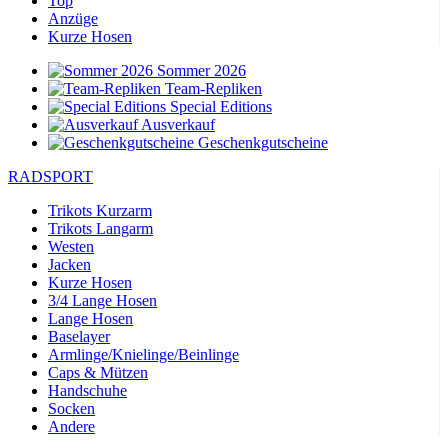
Top
Anzüge
Kurze Hosen
Sommer 2026
Team-Repliken
Special Editions
Ausverkauf
Geschenkgutscheine
RADSPORT
Trikots Kurzarm
Trikots Langarm
Westen
Jacken
Kurze Hosen
3/4 Lange Hosen
Lange Hosen
Baselayer
Armlinge/Knielinge/Beinlinge
Caps & Mützen
Handschuhe
Socken
Andere