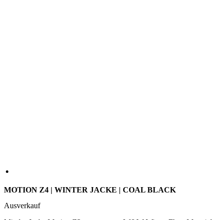
MOTION Z4 | WINTER JACKE | COAL BLACK
Ausverkauf
Mit der Jacke Motion Z2 aus unserem W&W Winter Flow Material
wird es der letzte Frost schwer haben, Dir etwas anzuhaben. Dank
der dreilagigen Roubaix-Membran schützt die Jacke perfekt vor
kalten Temperaturen und überraschenden Schnee. Gleichzeitig sorgt
die Funktionsmembran für die nötige Atmungsaktivität und