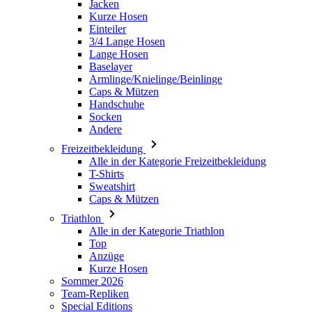
Baselayer
Armlinge/Knielinge/Beinlinge
Caps & Mützen
Handschuhe
Socken
Andere
Freizeitbekleidung
Alle in der Kategorie Freizeitbekleidung
T-Shirts
Sweatshirt
Caps & Mützen
Triathlon
Alle in der Kategorie Triathlon
Top
Anzüge
Kurze Hosen
Sommer 2026
Team-Repliken
Special Editions
Ausverkauf
Geschenkgutscheine
Damen
Alle in der Kategorie Damen