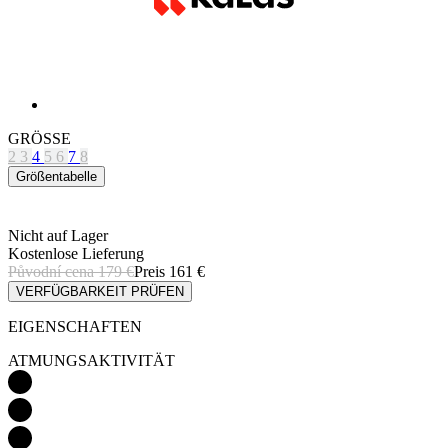
GRÖSSE
2
3
4
5
6
7
8
Größentabelle
Nicht auf Lager
Kostenlose Lieferung
Původní cena
179 €
Preis
161 €
VERFÜGBARKEIT PRÜFEN
EIGENSCHAFTEN
ATMUNGSAKTIVITÄT
WÄRMEFUNKTION