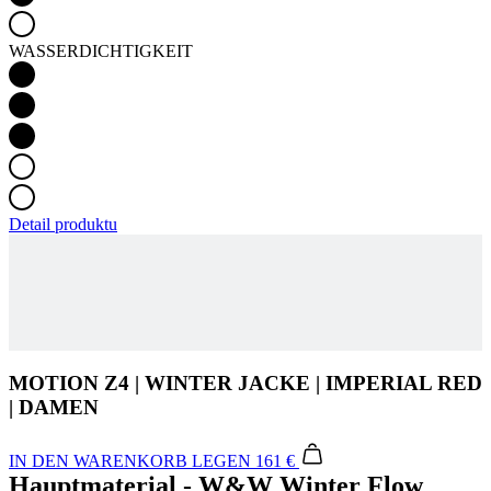
Detail produktu
MOTION Z4 | WINTER JACKE | IMPERIAL RED
| DAMEN
IN DEN WARENKORB LEGEN
161 €
Hauptmaterial - W&W Winter Flow
Das warme, komfortable W&W Winter Flow-Material mit Membran
ist insbesondere für niedrige Temperaturen ausgelegt. Die
aufgerauten Fasern der Innenseite sorgen für einen hohen