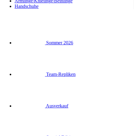
Armlinge/Knielinge/Beinlinge
Handschuhe
Sommer 2026
Team-Repliken
Ausverkauf
Special Editions