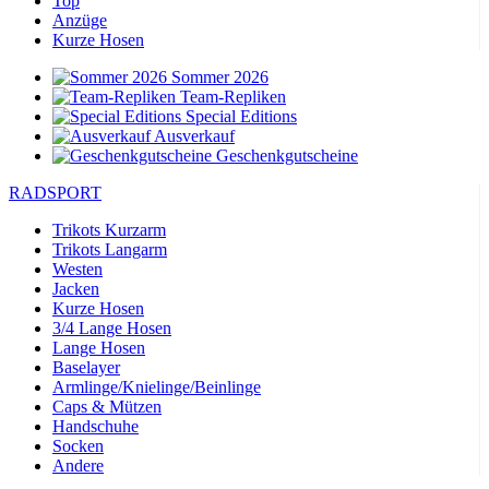
Top
Anzüge
Kurze Hosen
Sommer 2026
Team-Repliken
Special Editions
Ausverkauf
Geschenkgutscheine
RADSPORT
Trikots Kurzarm
Trikots Langarm
Westen
Jacken
Kurze Hosen
3/4 Lange Hosen
Lange Hosen
Baselayer
Armlinge/Knielinge/Beinlinge
Caps & Mützen
Handschuhe
Socken
Andere