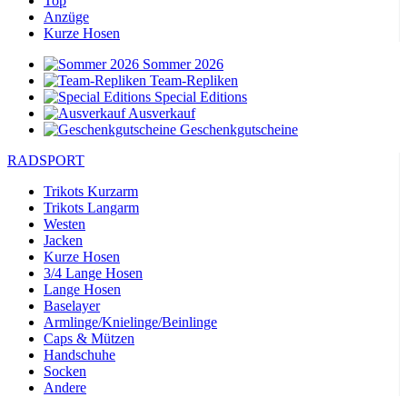
Top
Anzüge
Kurze Hosen
Sommer 2026
Team-Repliken
Special Editions
Ausverkauf
Geschenkgutscheine
RADSPORT
Trikots Kurzarm
Trikots Langarm
Westen
Jacken
Kurze Hosen
3/4 Lange Hosen
Lange Hosen
Baselayer
Armlinge/Knielinge/Beinlinge
Caps & Mützen
Handschuhe
Socken
Andere