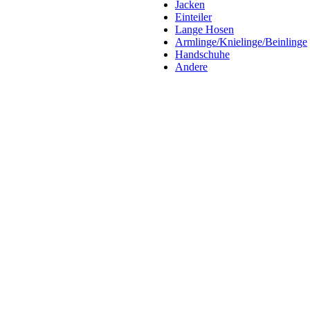
Jacken
Einteiler
Lange Hosen
Armlinge/Knielinge/Beinlinge
Handschuhe
Andere