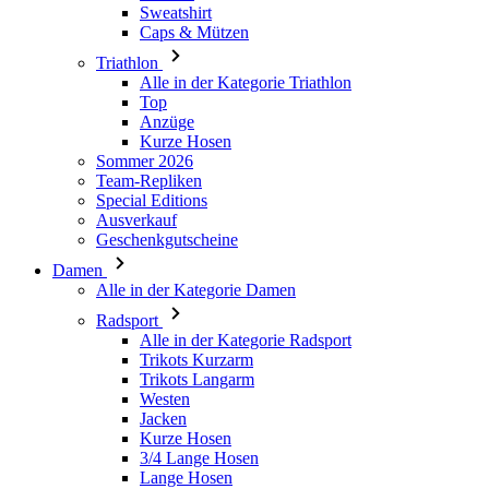
Top
Anzüge
Kurze Hosen
Sommer 2026
Team-Repliken
Special Editions
Ausverkauf
Geschenkgutscheine
Damen
Alle in der Kategorie Damen
Radsport
Alle in der Kategorie Radsport
Trikots Kurzarm
Trikots Langarm
Westen
Jacken
Kurze Hosen
3/4 Lange Hosen
Lange Hosen
Baselayer
Armlinge/Knielinge/Beinlinge
Caps & Mützen
Handschuhe
Socken