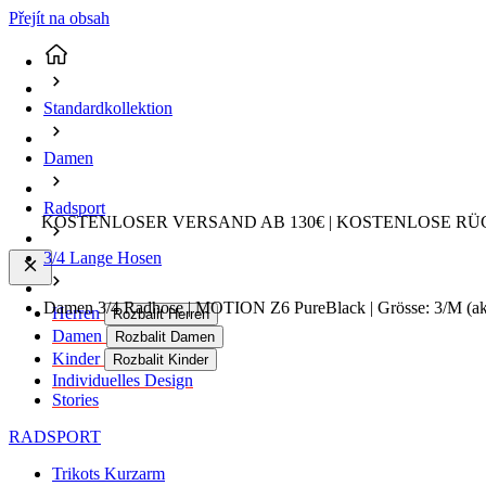
Přejít na obsah
Standardkollektion
Damen
Radsport
KOSTENLOSER VERSAND AB 130€ | KOSTENLOSE RÜ
3/4 Lange Hosen
Damen 3/4 Radhose | MOTION Z6 PureBlack | Grösse: 3/M
(ak
Herren
Rozbalit Herren
Damen
Rozbalit Damen
Kinder
Rozbalit Kinder
Individuelles Design
Stories
RADSPORT
Trikots Kurzarm