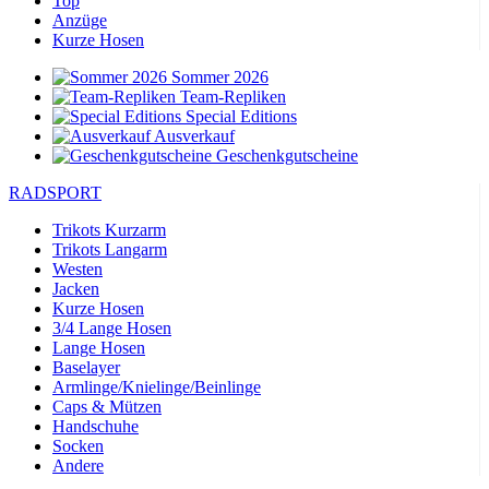
Top
Anzüge
Kurze Hosen
Sommer 2026
Team-Repliken
Special Editions
Ausverkauf
Geschenkgutscheine
RADSPORT
Trikots Kurzarm
Trikots Langarm
Westen
Jacken
Kurze Hosen
3/4 Lange Hosen
Lange Hosen
Baselayer
Armlinge/Knielinge/Beinlinge
Caps & Mützen
Handschuhe
Socken
Andere