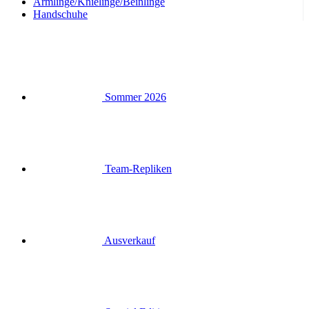
Armlinge/Knielinge/Beinlinge
Handschuhe
Sommer 2026
Team-Repliken
Ausverkauf
Special Editions