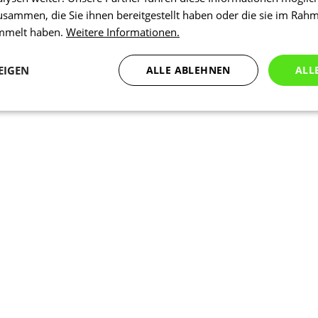
usammen, die Sie ihnen bereitgestellt haben oder die sie im Rah
ammelt haben.
Weitere Informationen.
EIGEN
ALLE ABLEHNEN
ALL
Statistiken
Marketing
Funktionalität
N
Notwendig
Statistiken
Marketing
Funktionalität
Nich klassifiziert
che Cookies ermöglichen wesentliche Kernfunktionen der Website wie die Benutzeran
ne die unbedingt erforderlichen Cookies kann die Website nicht ordnungsgemäß ver
Anbieter
/
Ablaufdatum
Beschreibung
Domäne
nt
5 Monate 3
Dieses Cookie wird vom Cookie-Scr
CookieScript
Wochen
verwendet, um die Einwilligungsein
.kalaswear.de