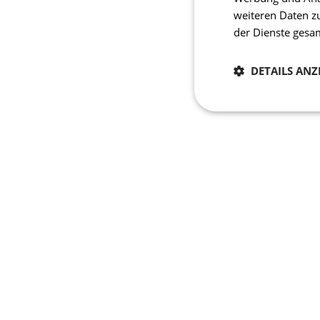
weiteren Daten z
der Dienste ges
DETAILS ANZ
Notwendig
Unbedingt erforderli
Kontoverwaltung. Oh
Name
CookieScriptConse