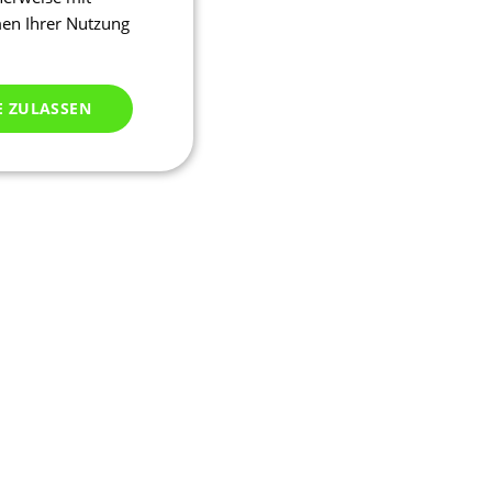
men Ihrer Nutzung
E ZULASSEN
ich klassifiziert
meldung und die
wendet werden.
ipt.com-Dienst
stellungen für