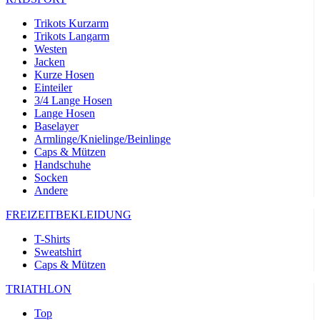
product[24532]
www.kalaswear.de
11 Monate 4
Wochen
Trikots Kurzarm
Trikots Langarm
product[40000005]
www.kalaswear.de
11 Monate 4
Wochen
Westen
Jacken
product[40000305]
www.kalaswear.de
11 Monate 4
Kurze Hosen
Wochen
Einteiler
product[24131]
www.kalaswear.de
11 Monate 4
3/4 Lange Hosen
Wochen
Lange Hosen
Baselayer
product[24204]
www.kalaswear.de
11 Monate 4
Armlinge/Knielinge/Beinlinge
Wochen
Caps & Mützen
product[24272]
www.kalaswear.de
11 Monate 4
Handschuhe
Wochen
Socken
Andere
product[24423]
www.kalaswear.de
11 Monate 4
Wochen
FREIZEITBEKLEIDUNG
product[40000732]
www.kalaswear.de
11 Monate 4
Wochen
T-Shirts
Sweatshirt
product[40001612]
www.kalaswear.de
11 Monate 4
Wochen
Caps & Mützen
product[24032]
www.kalaswear.de
11 Monate 4
TRIATHLON
Wochen
Top
product[24169]
www.kalaswear.de
11 Monate 4