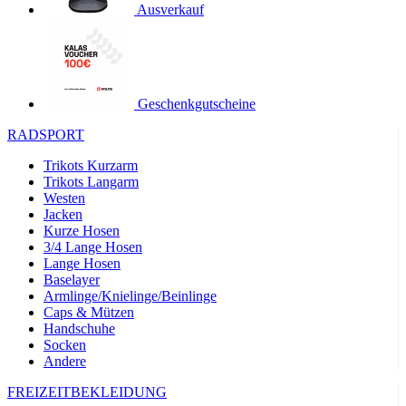
Ausverkauf
product[24119]
www.kalaswear.de
11 Monate 4
Wochen
product[24501]
www.kalaswear.de
11 Monate 4
Wochen
product[24535]
www.kalaswear.de
11 Monate 4
Geschenkgutscheine
Wochen
product[40000062]
www.kalaswear.de
11 Monate 4
RADSPORT
Wochen
Trikots Kurzarm
product[40000169]
www.kalaswear.de
11 Monate 4
Trikots Langarm
Wochen
Westen
product[40000883]
www.kalaswear.de
11 Monate 4
Jacken
Wochen
Kurze Hosen
3/4 Lange Hosen
product[40000771]
www.kalaswear.de
11 Monate 4
Wochen
Lange Hosen
Baselayer
product[40001468]
www.kalaswear.de
11 Monate 4
Armlinge/Knielinge/Beinlinge
Wochen
Caps & Mützen
product[24444]
www.kalaswear.de
11 Monate 4
Handschuhe
Wochen
Socken
Andere
product[40000996]
www.kalaswear.de
11 Monate 4
Wochen
FREIZEITBEKLEIDUNG
product[24243]
www.kalaswear.de
11 Monate 4