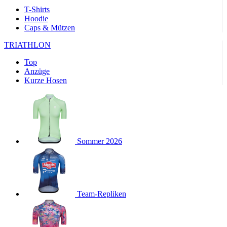
Wochen
T-Shirts
Hoodie
product[40000143]
www.kalaswear.de
11 Monate 4
Caps & Mützen
Wochen
product[40000376]
www.kalaswear.de
11 Monate 4
TRIATHLON
Wochen
Top
product[24218]
www.kalaswear.de
11 Monate 4
Anzüge
Wochen
Kurze Hosen
product[24291]
www.kalaswear.de
11 Monate 4
Wochen
product[40001024]
www.kalaswear.de
11 Monate 4
Wochen
product[40001036]
www.kalaswear.de
11 Monate 4
Wochen
Sommer 2026
product[40000167]
www.kalaswear.de
11 Monate 4
Wochen
product[24161]
www.kalaswear.de
11 Monate 4
Wochen
Team-Repliken
product[24053]
www.kalaswear.de
11 Monate 4
Wochen
product[24138]
www.kalaswear.de
11 Monate 4
Wochen