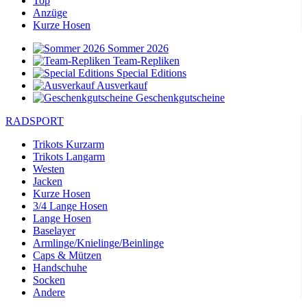
Top
Anzüge
Kurze Hosen
Sommer 2026
Team-Repliken
Special Editions
Ausverkauf
Geschenkgutscheine
RADSPORT
Trikots Kurzarm
Trikots Langarm
Westen
Jacken
Kurze Hosen
3/4 Lange Hosen
Lange Hosen
Baselayer
Armlinge/Knielinge/Beinlinge
Caps & Mützen
Handschuhe
Socken
Andere