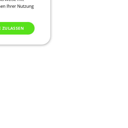
men Ihrer Nutzung
E ZULASSEN
ich klassifiziert
meldung und die
wendet werden.
ssion, um eine
u identifizieren