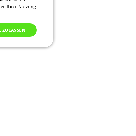
men Ihrer Nutzung
E ZULASSEN
ich klassifiziert
meldung und die
wendet werden.
ssion, um eine
u identifizieren