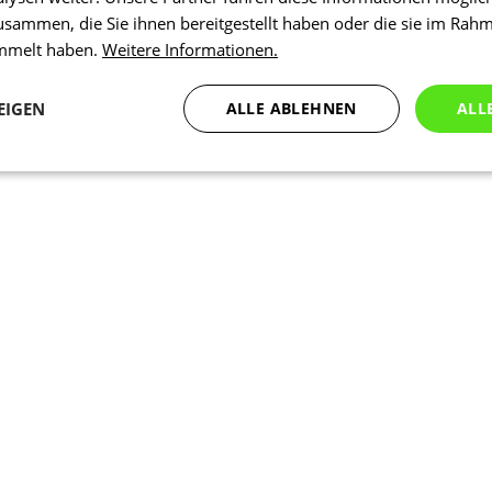
usammen, die Sie ihnen bereitgestellt haben oder die sie im Rah
ammelt haben.
Weitere Informationen.
EIGEN
ALLE ABLEHNEN
ALL
Statistiken
Marketing
Funktionalität
N
Notwendig
Statistiken
Marketing
Funktionalität
Nich klassifiziert
che Cookies ermöglichen wesentliche Kernfunktionen der Website wie die Benutzeran
ne die unbedingt erforderlichen Cookies kann die Website nicht ordnungsgemäß ver
Anbieter
/
Ablaufdatum
Beschreibung
Domäne
1 Tag
Intern verwendet laravel laravel_se
Laravel LLC
Sitzungsinstanz für einen Benutzer z
www.kalaswear.de