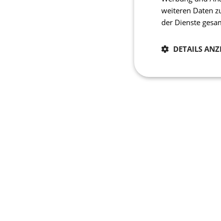
weiteren Daten z
der Dienste ges
DETAILS ANZ
Notwendig
Unbedingt erforderli
Kontoverwaltung. Oh
Name
laravel_session