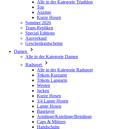
Alle in der Kategorie Triathlon
Top
PHPSESSID
Anzüge
Kurze Hosen
Sommer 2026
Team-Repliken
Special Editions
Ausverkauf
Geschenkgutscheine
VISITOR_PRIVACY_
Damen
Alle in der Kategorie Damen
Radsport
Alle in der Kategorie Radsport
Trikots Kurzarm
Trikots Langarm
ipCountry
Westen
Jacken
Kurze Hosen
CookieScriptConse
3/4 Lange Hosen
Lange Hosen
Baselayer
Armlinge/Knielinge/Beinlinge
Caps & Mützen
Handschuhe