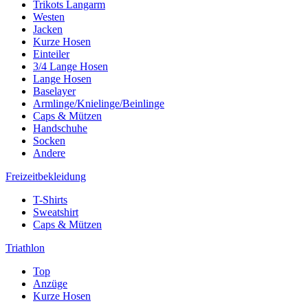
Trikots Langarm
Westen
Jacken
Kurze Hosen
Einteiler
3/4 Lange Hosen
Lange Hosen
Baselayer
Armlinge/Knielinge/Beinlinge
Caps & Mützen
Handschuhe
Socken
Andere
Freizeitbekleidung
T-Shirts
Sweatshirt
Caps & Mützen
Triathlon
Top
Anzüge
Kurze Hosen