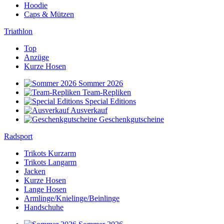
Hoodie
Caps & Mützen
Triathlon
Top
Anzüge
Kurze Hosen
Sommer 2026
Team-Repliken
Special Editions
Ausverkauf
Geschenkgutscheine
Radsport
Trikots Kurzarm
Trikots Langarm
Jacken
Kurze Hosen
Lange Hosen
Armlinge/Knielinge/Beinlinge
Handschuhe