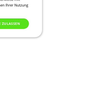
men Ihrer Nutzung
E ZULASSEN
ich klassifiziert
meldung und die
wendet werden.
ssion, um eine
u identifizieren