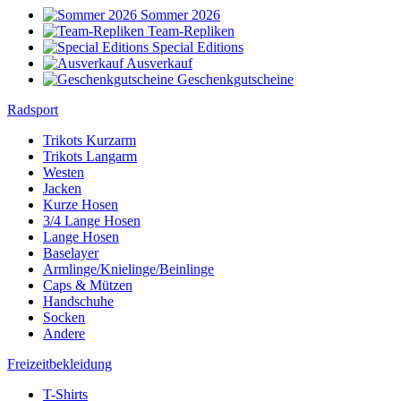
Sommer 2026
Team-Repliken
Special Editions
Ausverkauf
Geschenkgutscheine
Radsport
Trikots Kurzarm
Trikots Langarm
Westen
Jacken
Kurze Hosen
3/4 Lange Hosen
Lange Hosen
Baselayer
Armlinge/Knielinge/Beinlinge
Caps & Mützen
Handschuhe
Socken
Andere
Freizeitbekleidung
T-Shirts