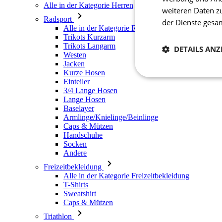
Alle in der Kategorie Herren
weiteren Daten z
Radsport
der Dienste ges
Alle in der Kategorie Radsport
Trikots Kurzarm
Trikots Langarm
DETAILS ANZ
Westen
Jacken
Kurze Hosen
Notwendig
Einteiler
3/4 Lange Hosen
Lange Hosen
Baselayer
Armlinge/Knielinge/Beinlinge
Caps & Mützen
Handschuhe
Socken
Andere
Freizeitbekleidung
Unbedingt erforderli
Kontoverwaltung. Oh
Alle in der Kategorie Freizeitbekleidung
T-Shirts
Sweatshirt
Name
Caps & Mützen
laravel_session
Triathlon