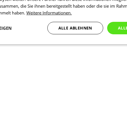
usammen, die Sie ihnen bereitgestellt haben oder die sie im Rah
ammelt haben.
Weitere Informationen.
EIGEN
ALLE ABLEHNEN
ALL
Statistiken
Marketing
Funktionalität
N
Notwendig
Statistiken
Marketing
Funktionalität
Nich klassifiziert
che Cookies ermöglichen wesentliche Kernfunktionen der Website wie die Benutzeran
ne die unbedingt erforderlichen Cookies kann die Website nicht ordnungsgemäß ver
Anbieter
/
Ablaufdatum
Beschreibung
Domäne
1 Tag
Intern verwendet laravel laravel_se
Laravel LLC
Sitzungsinstanz für einen Benutzer z
www.kalaswear.de