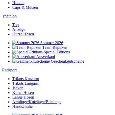
Hoodie
Caps & Mützen
Triathlon
Top
Anzüge
Kurze Hosen
Sommer 2026
Team-Repliken
Special Editions
Ausverkauf
Geschenkgutscheine
Radsport
Trikots Kurzarm
Trikots Langarm
Jacken
Kurze Hosen
Lange Hosen
Armlinge/Knielinge/Beinlinge
Handschuhe