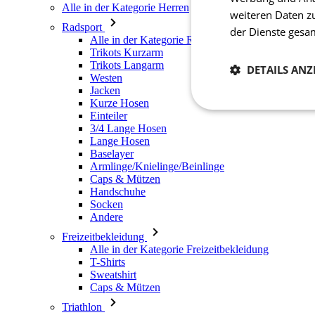
Alle in der Kategorie Herren
weiteren Daten z
Radsport
der Dienste ges
Alle in der Kategorie Radsport
Trikots Kurzarm
Trikots Langarm
DETAILS ANZ
Westen
Jacken
Kurze Hosen
Notwendig
Einteiler
3/4 Lange Hosen
Lange Hosen
Baselayer
Armlinge/Knielinge/Beinlinge
Caps & Mützen
Handschuhe
Socken
Andere
Freizeitbekleidung
Unbedingt erforderli
Kontoverwaltung. Oh
Alle in der Kategorie Freizeitbekleidung
T-Shirts
Sweatshirt
Name
Caps & Mützen
laravel_session
Triathlon