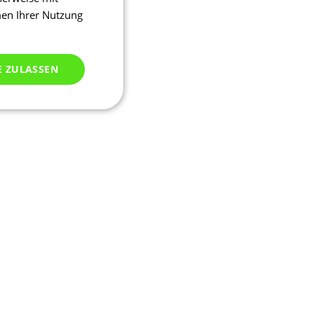
men Ihrer Nutzung
E ZULASSEN
ich klassifiziert
meldung und die
wendet werden.
ssion, um eine
u identifizieren