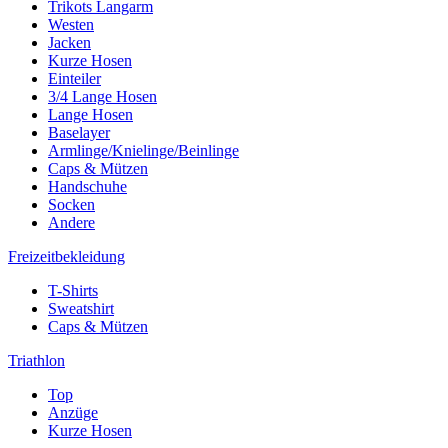
Trikots Langarm
Westen
Jacken
Kurze Hosen
Einteiler
3/4 Lange Hosen
Lange Hosen
Baselayer
Armlinge/Knielinge/Beinlinge
Caps & Mützen
Handschuhe
Socken
Andere
Freizeitbekleidung
T-Shirts
Sweatshirt
Caps & Mützen
Triathlon
Top
Anzüge
Kurze Hosen