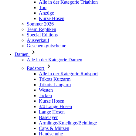
Alle in der Kategorie Triathlon
Top
PHPSESSID
Anzüge
Kurze Hosen
Sommer 2026
Team-Repliken
Special Editions
Ausverkauf
Geschenkgutscheine
VISITOR_PRIVACY_
Damen
Alle in der Kategorie Damen
Radsport
Alle in der Kategorie Radsport
Trikots Kurzarm
Trikots Langarm
ipCountry
Westen
Jacken
Kurze Hosen
CookieScriptConse
3/4 Lange Hosen
Lange Hosen
Baselayer
Armlinge/Knielinge/Beinlinge
Caps & Mützen
Handschuhe