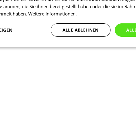
usammen, die Sie ihnen bereitgestellt haben oder die sie im Rah
ammelt haben.
Weitere Informationen.
EIGEN
ALLE ABLEHNEN
ALL
Statistiken
Marketing
Funktionalität
N
Notwendig
Statistiken
Marketing
Funktionalität
Nich klassifiziert
che Cookies ermöglichen wesentliche Kernfunktionen der Website wie die Benutzeran
ne die unbedingt erforderlichen Cookies kann die Website nicht ordnungsgemäß ver
Anbieter
/
Ablaufdatum
Beschreibung
Domäne
1 Tag
Intern verwendet laravel laravel_se
Laravel LLC
Sitzungsinstanz für einen Benutzer z
www.kalaswear.de