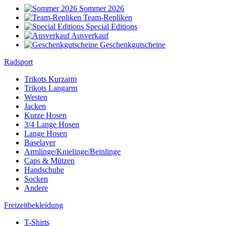
Sommer 2026
Team-Repliken
Special Editions
Ausverkauf
Geschenkgutscheine
Radsport
Trikots Kurzarm
Trikots Langarm
Westen
Jacken
Kurze Hosen
3/4 Lange Hosen
Lange Hosen
Baselayer
Armlinge/Knielinge/Beinlinge
Caps & Mützen
Handschuhe
Socken
Andere
Freizeitbekleidung
T-Shirts