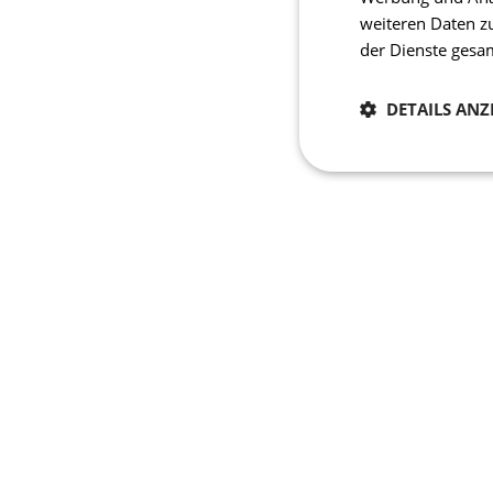
weiteren Daten z
der Dienste ges
DETAILS ANZ
Notwendig
Unbedingt erforderli
Kontoverwaltung. Oh
Name
laravel_session