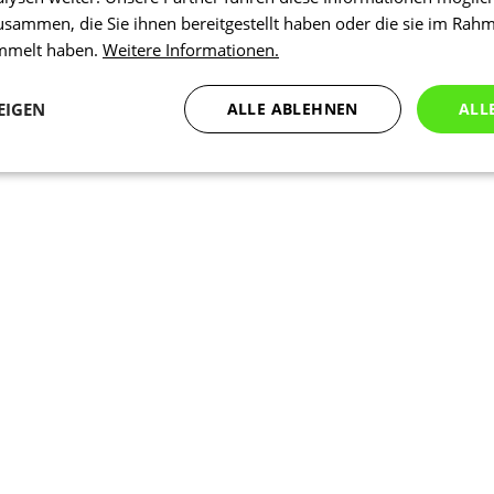
usammen, die Sie ihnen bereitgestellt haben oder die sie im Rah
ammelt haben.
Weitere Informationen.
EIGEN
ALLE ABLEHNEN
ALL
Statistiken
Marketing
Funktionalität
N
Notwendig
Statistiken
Marketing
Funktionalität
Nich klassifiziert
che Cookies ermöglichen wesentliche Kernfunktionen der Website wie die Benutzeran
ne die unbedingt erforderlichen Cookies kann die Website nicht ordnungsgemäß ver
Anbieter
/
Ablaufdatum
Beschreibung
Domäne
1 Tag
Intern verwendet laravel laravel_se
Laravel LLC
Sitzungsinstanz für einen Benutzer z
www.kalaswear.de