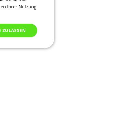
men Ihrer Nutzung
E ZULASSEN
ich klassifiziert
meldung und die
wendet werden.
ssion, um eine
u identifizieren