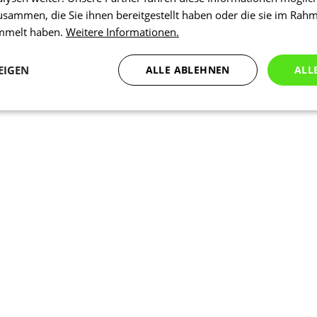
usammen, die Sie ihnen bereitgestellt haben oder die sie im Rah
ammelt haben.
Weitere Informationen.
EIGEN
ALLE ABLEHNEN
ALL
Statistiken
Marketing
Funktionalität
N
Notwendig
Statistiken
Marketing
Funktionalität
Nich klassifiziert
che Cookies ermöglichen wesentliche Kernfunktionen der Website wie die Benutzeran
ne die unbedingt erforderlichen Cookies kann die Website nicht ordnungsgemäß ver
Anbieter
/
Ablaufdatum
Beschreibung
Domäne
1 Tag
Intern verwendet laravel laravel_se
Laravel LLC
Sitzungsinstanz für einen Benutzer z
www.kalaswear.de