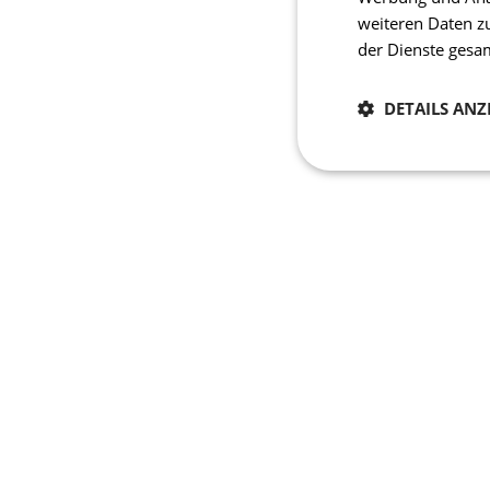
weiteren Daten z
der Dienste ges
DETAILS ANZ
Notwendig
Unbedingt erforderli
Kontoverwaltung. Oh
Name
laravel_session