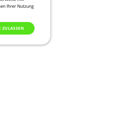
men Ihrer Nutzung
E ZULASSEN
ich klassifiziert
meldung und die
wendet werden.
ssion, um eine
u identifizieren