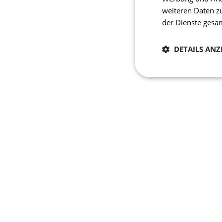
weiteren Daten z
der Dienste ges
DETAILS ANZ
Notwendig
Unbedingt erforderli
Kontoverwaltung. Oh
Name
laravel_session