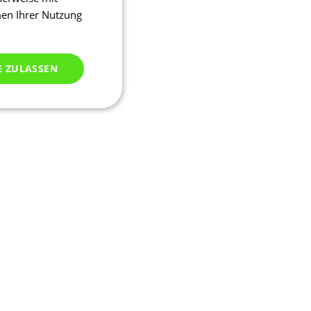
men Ihrer Nutzung
E ZULASSEN
ich klassifiziert
meldung und die
wendet werden.
ssion, um eine
u identifizieren