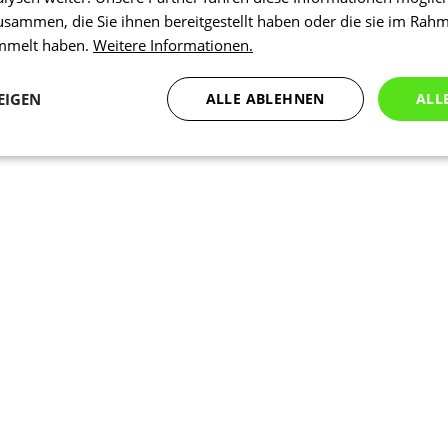
usammen, die Sie ihnen bereitgestellt haben oder die sie im Rah
ammelt haben.
Weitere Informationen.
EIGEN
ALLE ABLEHNEN
ALL
Statistiken
Marketing
Funktionalität
N
Notwendig
Statistiken
Marketing
Funktionalität
Nich klassifiziert
che Cookies ermöglichen wesentliche Kernfunktionen der Website wie die Benutzeran
ne die unbedingt erforderlichen Cookies kann die Website nicht ordnungsgemäß ver
Anbieter
/
Ablaufdatum
Beschreibung
Domäne
1 Tag
Intern verwendet laravel laravel_se
Laravel LLC
Sitzungsinstanz für einen Benutzer z
www.kalaswear.de