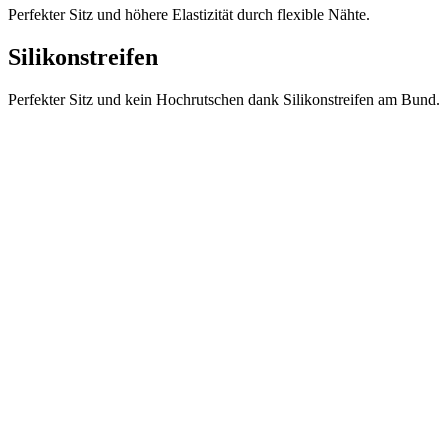
Notwendig
Statistiken
Marketing
Funktionalität
Nich klassifiziert
Unbedingt erforderliche Cookies ermöglichen
wesentliche Kernfunktionen der Website wie die
Benutzeranmeldung und die Kontoverwaltung.
Ohne die unbedingt erforderlichen Cookies kann die
Website nicht ordnungsgemäß verwendet werden.
Anbieter
/
Name
Ablaufdatum
Domäne
laravel_session
1 Tag
Laravel LLC
www.kalaswear.de
PHPSESSID
Sitzung
PHP.net
www.kalaswear.de