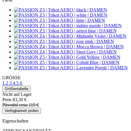
GRÖSSE
1
2
3
4
5
6
Größentabelle
Nicht auf Lager
Preis
83,30 €
Původní cena
119 €
Verfügbarkeit prüfen
Eigenschaften
ATMUNGSAKTIVITÄT