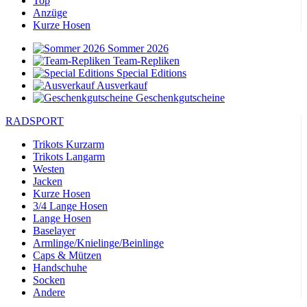
Top
Anzüge
Kurze Hosen
Sommer 2026
Team-Repliken
Special Editions
Ausverkauf
Geschenkgutscheine
RADSPORT
Trikots Kurzarm
Trikots Langarm
Westen
Jacken
Kurze Hosen
3/4 Lange Hosen
Lange Hosen
Baselayer
Armlinge/Knielinge/Beinlinge
Caps & Mützen
Handschuhe
Socken
Andere