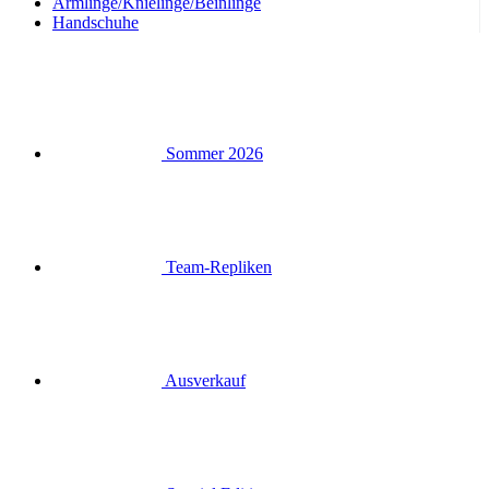
Armlinge/Knielinge/Beinlinge
Handschuhe
Sommer 2026
Team-Repliken
Ausverkauf
Special Editions