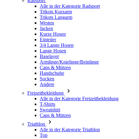
Jacken
Kurze Hosen
Einteiler
3/4 Lange Hosen
Lange Hosen
Baselayer
Armlinge/Knielinge/Beinlinge
Caps & Mützen
Handschuhe
Socken
Andere
Freizeitbekleidung
Alle in der Kategorie Freizeitbekleidung
T-Shirts
Sweatshirt
Caps & Mützen
Triathlon
Alle in der Kategorie Triathlon
Top
Anzüge
Kurze Hosen
Sommer 2026
Team-Repliken
Special Editions