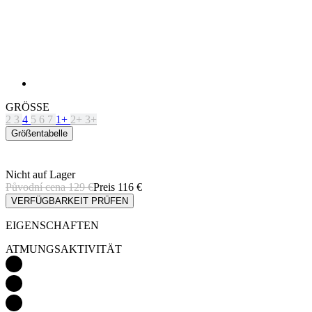
GRÖSSE
2
3
4
5
6
7
1+
2+
3+
Größentabelle
Nicht auf Lager
Původní cena
129 €
Preis
116 €
VERFÜGBARKEIT PRÜFEN
EIGENSCHAFTEN
ATMUNGSAKTIVITÄT
GEWICHT