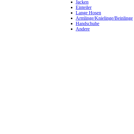
Jacken
Einteiler
Lange Hosen
Armlinge/Knielinge/Beinlinge
Handschuhe
Andere