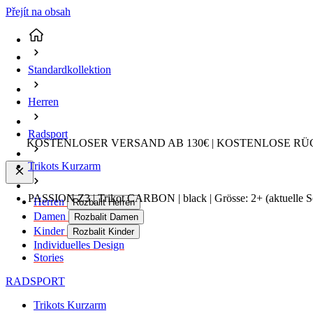
Přejít na obsah
Standardkollektion
Herren
Radsport
KOSTENLOSER VERSAND AB 130€ | KOSTENLOSE RÜ
Trikots Kurzarm
PASSION Z3 | Trikot CARBON | black | Grösse: 2+
(aktuelle S
Herren
Rozbalit Herren
Damen
Rozbalit Damen
Kinder
Rozbalit Kinder
Individuelles Design
Stories
RADSPORT
Trikots Kurzarm