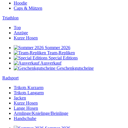
Hoodie
Caps & Mützen
Triathlon
Top
Anzüge
Kurze Hosen
Sommer 2026
Team-Repliken
Special Editions
Ausverkauf
Geschenkgutscheine
Radsport
Trikots Kurzarm
Trikots Langarm
Jacken
Kurze Hosen
Lange Hosen
Armlinge/Knielinge/Beinlinge
Handschuhe