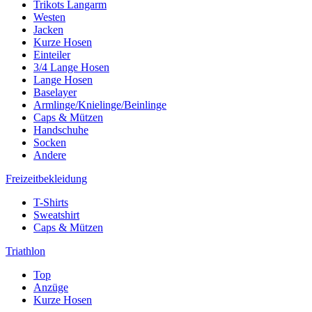
Trikots Langarm
Westen
Jacken
Kurze Hosen
Einteiler
3/4 Lange Hosen
Lange Hosen
Baselayer
Armlinge/Knielinge/Beinlinge
Caps & Mützen
Handschuhe
Socken
Andere
Freizeitbekleidung
T-Shirts
Sweatshirt
Caps & Mützen
Triathlon
Top
Anzüge
Kurze Hosen