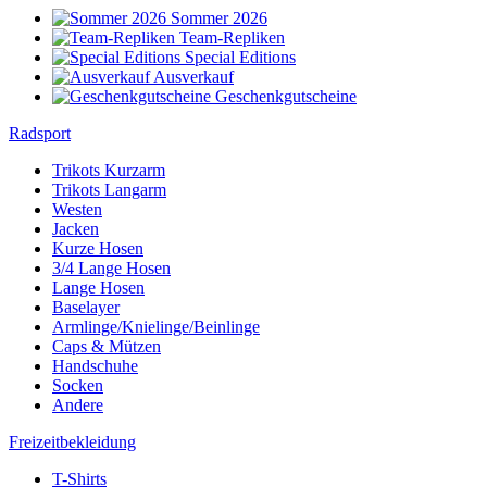
Sommer 2026
Team-Repliken
Special Editions
Ausverkauf
Geschenkgutscheine
Radsport
Trikots Kurzarm
Trikots Langarm
Westen
Jacken
Kurze Hosen
3/4 Lange Hosen
Lange Hosen
Baselayer
Armlinge/Knielinge/Beinlinge
Caps & Mützen
Handschuhe
Socken
Andere
Freizeitbekleidung
T-Shirts