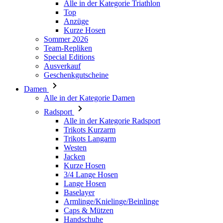
Alle in der Kategorie Triathlon
Top
PHPSESSID
Anzüge
Kurze Hosen
Sommer 2026
Team-Repliken
Special Editions
Ausverkauf
Geschenkgutscheine
VISITOR_PRIVACY_
Damen
Alle in der Kategorie Damen
Radsport
Alle in der Kategorie Radsport
Trikots Kurzarm
Trikots Langarm
ipCountry
Westen
Jacken
Kurze Hosen
CookieScriptConse
3/4 Lange Hosen
Lange Hosen
Baselayer
Armlinge/Knielinge/Beinlinge
Caps & Mützen
Handschuhe