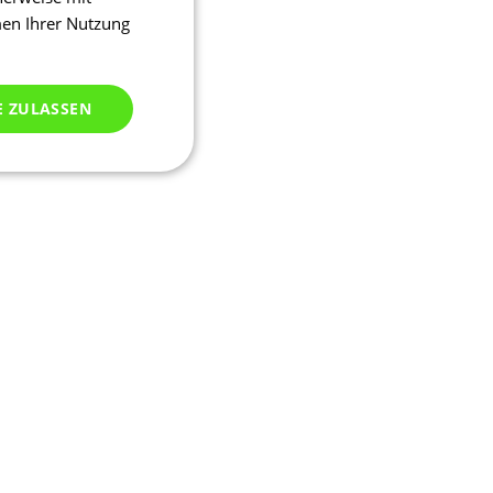
men Ihrer Nutzung
E ZULASSEN
ich klassifiziert
meldung und die
wendet werden.
ssion, um eine
u identifizieren