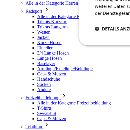
Alle in der Kategorie Herren
weiteren Daten z
Radsport
der Dienste ges
Alle in der Kategorie Radsport
Trikots Kurzarm
Trikots Langarm
DETAILS ANZ
Westen
Jacken
Kurze Hosen
Notwendig
Einteiler
3/4 Lange Hosen
Lange Hosen
Baselayer
Armlinge/Knielinge/Beinlinge
Caps & Mützen
Handschuhe
Socken
Andere
Freizeitbekleidung
Unbedingt erforderli
Kontoverwaltung. Oh
Alle in der Kategorie Freizeitbekleidung
T-Shirts
Sweatshirt
Name
Caps & Mützen
laravel_session
Triathlon