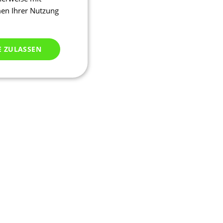
men Ihrer Nutzung
E ZULASSEN
ich klassifiziert
meldung und die
wendet werden.
ipt.com-Dienst
stellungen für