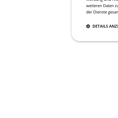
weiteren Daten z
der Dienste ges
DETAILS ANZ
Notwendig
Unbedingt erforderli
Kontoverwaltung. Oh
Name
CookieScriptConse