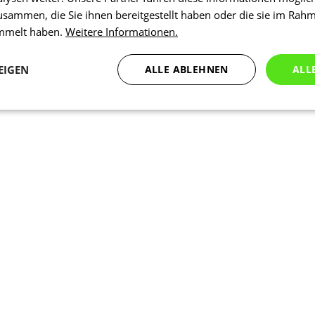
usammen, die Sie ihnen bereitgestellt haben oder die sie im Rah
ammelt haben.
Weitere Informationen.
EIGEN
ALLE ABLEHNEN
ALL
Statistiken
Marketing
Funktionalität
N
Notwendig
Statistiken
Marketing
Funktionalität
Nich klassifiziert
che Cookies ermöglichen wesentliche Kernfunktionen der Website wie die Benutzeran
ne die unbedingt erforderlichen Cookies kann die Website nicht ordnungsgemäß ver
Anbieter
/
Ablaufdatum
Beschreibung
Domäne
nt
5 Monate 3
Dieses Cookie wird vom Cookie-Scr
CookieScript
Wochen
verwendet, um die Einwilligungsein
.kalaswear.de