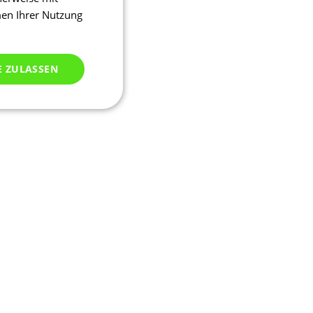
men Ihrer Nutzung
E ZULASSEN
ich klassifiziert
meldung und die
wendet werden.
ssion, um eine
u identifizieren