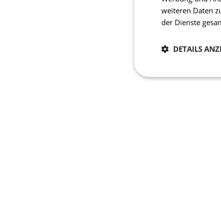
weiteren Daten z
der Dienste ges
DETAILS ANZ
Notwendig
Unbedingt erforderli
Kontoverwaltung. Oh
Name
laravel_session