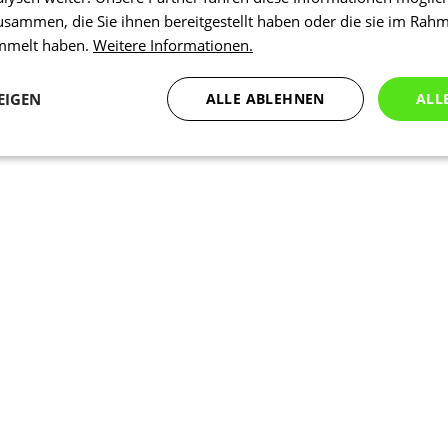
usammen, die Sie ihnen bereitgestellt haben oder die sie im Rah
ammelt haben.
Weitere Informationen.
EIGEN
ALLE ABLEHNEN
ALL
Statistiken
Marketing
Funktionalität
N
Notwendig
Statistiken
Marketing
Funktionalität
Nich klassifiziert
che Cookies ermöglichen wesentliche Kernfunktionen der Website wie die Benutzeran
ne die unbedingt erforderlichen Cookies kann die Website nicht ordnungsgemäß ver
Anbieter
/
Ablaufdatum
Beschreibung
Domäne
1 Tag
Intern verwendet laravel laravel_se
Laravel LLC
Sitzungsinstanz für einen Benutzer z
www.kalaswear.de