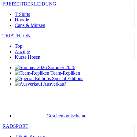
FREIZEITBEKLEIDUNG
T-Shirts
Hoodie
Caps & Mützen
TRIATHLON
Top
Anzüge
Kurze Hosen
Sommer 2026
Team-Repliken
Special Editions
Ausverkauf
Geschenkgutscheine
RADSPORT
Trikots Kurzarm
Trikots Langarm
Jacken
Kurze Hosen
Lange Hosen