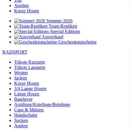
Top
Anzüge
Kurze Hosen
Sommer 2026
Team-Repliken
Special Editions
Ausverkauf
Geschenkgutscheine
RADSPORT
Trikots Kurzarm
Trikots Langarm
Westen
Jacken
Kurze Hosen
3/4 Lange Hosen
Lange Hosen
Baselayer
Armlinge/Knielinge/Beinlinge
Caps & Mützen
Handschuhe
Socken
Andere