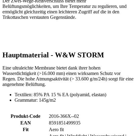
Hauptmaterial - W&W STORM
Eine ultraleichte Membrane bietet dank ihrer hohen
Wasserdichtigkeit (>16.000 mm) einen wirksamen Schutz vor
Regen. Die hohe Atmungsaktivität (> 33.600 g/m/24h) sorgt für eine
angenehme Belüftung.
Textilien: 85% PA 15 % EA (polyamid, elastan)
Grammatur: 145g/m2
Produkt-Code
2016-366X--02
EAN
8591851499935
Fit
Aero fit
Aero fit | Winddicht | Wasserabweisend |
Tags
Wasserfest | Frühjahr/Herbst
GESCHLECHT
Damen
SPORT
Radsport
KOLLEKTION
PASSION