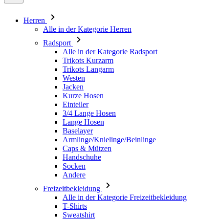
Radsport
Alle in der Kategorie Radsport
Trikots Kurzarm
Trikots Langarm
Westen
Jacken
Kurze Hosen
Einteiler
3/4 Lange Hosen
Lange Hosen
Baselayer
Armlinge/Knielinge/Beinlinge
Caps & Mützen
Handschuhe
Socken
Andere
Freizeitbekleidung
Alle in der Kategorie Freizeitbekleidung
T-Shirts
Sweatshirt
Caps & Mützen
Triathlon
Alle in der Kategorie Triathlon
Top