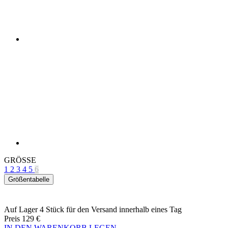
GRÖSSE
1
2
3
4
5
6
Größentabelle
Auf Lager 4 Stück
für den Versand innerhalb eines Tag
Preis
129 €
IN DEN WARENKORB LEGEN
EIGENSCHAFTEN
ATMUNGSAKTIVITÄT