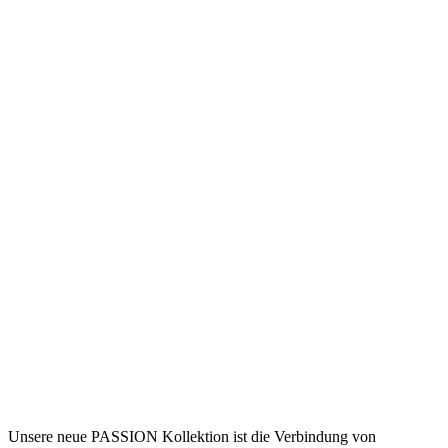
Unsere neue PASSION Kollektion ist die Verbindung von
hochwertigen Materialien, einer präzisen Verarbeitung und einem
minimalistischen Design, mit einer vielfältigen Farbpalette. Daraus
entstand, mittels modernster technologischer Verfahren, eine
Wohlfühl-Kollektion, in einem frischen und stilvollen Look.