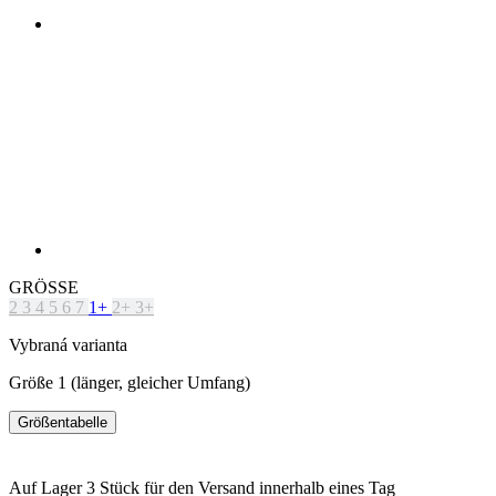
GRÖSSE
2
3
4
5
6
7
1+
2+
3+
Vybraná varianta
Größe 1 (länger, gleicher Umfang)
Größentabelle
Auf Lager 3 Stück
für den Versand innerhalb eines Tag
Kostenlose Lieferung
Původní cena
189 €
Preis
151 €
IN DEN WARENKORB LEGEN
EIGENSCHAFTEN