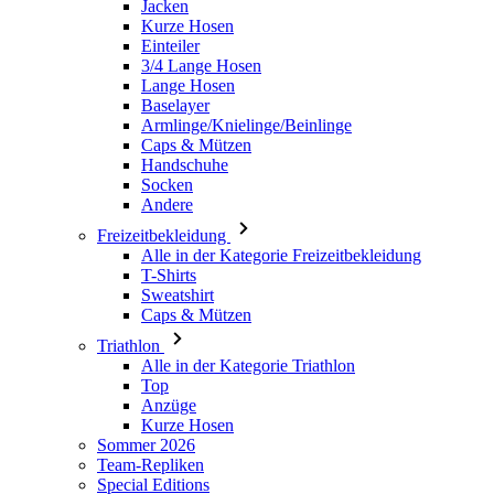
Baselayer
Armlinge/Knielinge/Beinlinge
Caps & Mützen
Handschuhe
Socken
Andere
Freizeitbekleidung
Alle in der Kategorie Freizeitbekleidung
T-Shirts
Sweatshirt
Caps & Mützen
Triathlon
Alle in der Kategorie Triathlon
Top
Anzüge
Kurze Hosen
Sommer 2026
Team-Repliken
Special Editions
Ausverkauf
Geschenkgutscheine
Damen
Alle in der Kategorie Damen