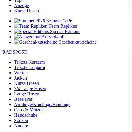
Top
Anzüge
Kurze Hosen
Sommer 2026
Team-Repliken
Special Editions
Ausverkauf
Geschenkgutscheine
RADSPORT
Trikots Kurzarm
Trikots Langarm
Westen
Jacken
Kurze Hosen
3/4 Lange Hosen
Lange Hosen
Baselayer
Armlinge/Knielinge/Beinlinge
Caps & Mützen
Handschuhe
Socken
Andere