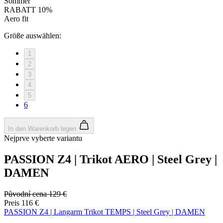
Sommer
RABATT 10%
Aero fit
Größe auswählen:
Notwendig
Statistiken
Marketing
1
Funktionalität
Nich klassifiziert
2
Unbedingt erforderliche Cookies ermöglichen
3
wesentliche Kernfunktionen der Website wie die
4
Benutzeranmeldung und die Kontoverwaltung.
5
Ohne die unbedingt erforderlichen Cookies kann die
6
Website nicht ordnungsgemäß verwendet werden.
Anbieter
/
Name
Ablaufdatum
Domäne
In den Warenkorb legen
Nejprve vyberte variantu
laravel_session
1 Tag
Laravel LLC
www.kalaswear.de
PASSION Z4 | Trikot AERO | Steel Grey |
DAMEN
PHPSESSID
Sitzung
PHP.net
www.kalaswear.de
Původní cena
129 €
Preis
116 €
PASSION Z4 | Langarm Trikot TEMPS | Steel Grey | DAMEN