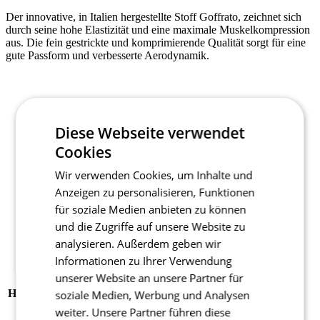
Der innovative, in Italien hergestellte Stoff Goffrato, zeichnet sich
durch seine hohe Elastizität und eine maximale Muskelkompression
aus. Die fein gestrickte und komprimierende Qualität sorgt für eine
gute Passform und verbesserte Aerodynamik.
Textilien: 80% Polyamid 20% Elastan
Grammatur: 200g/m2
Diese Webseite verwendet
Cookies
Produkt-Code
3126-168X--03
Wir verwenden Cookies, um Inhalte und
EAN
8591851489868
Anzeigen zu personalisieren, Funktionen
POLSTER
ENDURANCE 3D WOMEN
für soziale Medien anbieten zu können
Fit
Aero fit
und die Zugriffe auf unsere Website zu
Tags
Aero fit | Sommer
analysieren. Außerdem geben wir
GESCHLECHT
Damen
Informationen zu Ihrer Verwendung
SPORT
Radsport
unserer Website an unsere Partner für
KOLLEKTION
PASSION
HAUPTMATERIAL
GOFFRATO+
soziale Medien, Werbung und Analysen
GRÖSSE
3
weiter. Unsere Partner führen diese