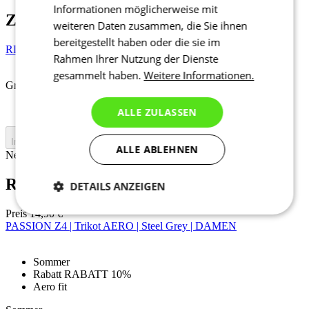
Informationen möglicherweise mit
Zubehör
weiteren Daten zusammen, die Sie ihnen
bereitgestellt haben oder die sie im
RIDE CARE | Chamois Cream 100 ml
Rahmen Ihrer Nutzung der Dienste
gesammelt haben.
Weitere Informationen.
Größe auswählen:
Uni
ALLE ZULASSEN
In den Warenkorb legen
ALLE ABLEHNEN
Nejprve vyberte variantu
RIDE CARE | Chamois Cream 100 ml
DETAILS ANZEIGEN
Preis
14,90 €
Notwendig
Statistiken
Marketing
PASSION Z4 | Trikot AERO | Steel Grey | DAMEN
Sommer
Funktionalität
Nich klassifiziert
Rabatt RABATT 10%
Aero fit