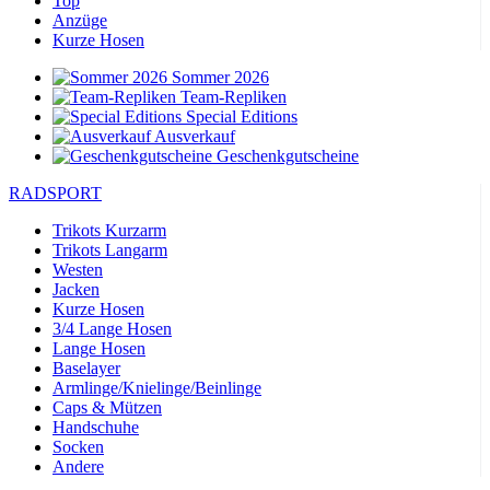
Top
Anzüge
Kurze Hosen
Sommer 2026
Team-Repliken
Special Editions
Ausverkauf
Geschenkgutscheine
RADSPORT
Trikots Kurzarm
Trikots Langarm
Westen
Jacken
Kurze Hosen
3/4 Lange Hosen
Lange Hosen
Baselayer
Armlinge/Knielinge/Beinlinge
Caps & Mützen
Handschuhe
Socken
Andere