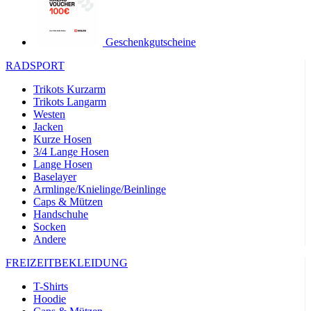
product[24149]
www.kalaswear.de
1 Jahr
product[40001620]
www.kalaswear.de
1 Jahr
Geschenkgutscheine
product[24377]
www.kalaswear.de
1 Jahr
RADSPORT
product[24258]
www.kalaswear.de
1 Jahr
Trikots Kurzarm
product[24391]
www.kalaswear.de
1 Jahr
Trikots Langarm
Westen
product[40003673]
www.kalaswear.de
1 Jahr
Jacken
product[40001888]
www.kalaswear.de
1 Jahr
Kurze Hosen
3/4 Lange Hosen
product[24138]
www.kalaswear.de
1 Jahr
Lange Hosen
Baselayer
product[40003327]
www.kalaswear.de
1 Jahr
Armlinge/Knielinge/Beinlinge
product[40001915]
www.kalaswear.de
1 Jahr
Caps & Mützen
Handschuhe
product[24182]
www.kalaswear.de
1 Jahr
Socken
product[40001872]
www.kalaswear.de
1 Jahr
Andere
product[40001961]
www.kalaswear.de
1 Jahr
FREIZEITBEKLEIDUNG
product[40001037]
www.kalaswear.de
1 Jahr
T-Shirts
product[40001044]
www.kalaswear.de
1 Jahr
Hoodie