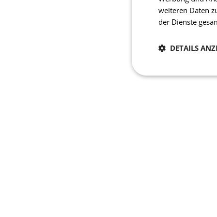
weiteren Daten z
der Dienste ges
DETAILS ANZ
Notwendig
Unbedingt erforderli
Kontoverwaltung. Oh
Name
laravel_session