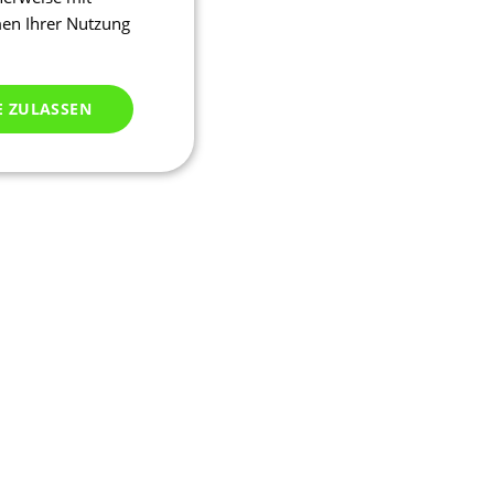
men Ihrer Nutzung
E ZULASSEN
ich klassifiziert
meldung und die
wendet werden.
ssion, um eine
u identifizieren