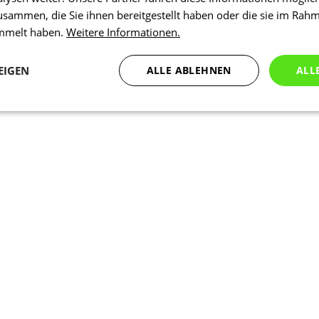
usammen, die Sie ihnen bereitgestellt haben oder die sie im Rah
ammelt haben.
Weitere Informationen.
EIGEN
ALLE ABLEHNEN
ALL
Statistiken
Marketing
Funktionalität
N
Notwendig
Statistiken
Marketing
Funktionalität
Nich klassifiziert
che Cookies ermöglichen wesentliche Kernfunktionen der Website wie die Benutzeran
ne die unbedingt erforderlichen Cookies kann die Website nicht ordnungsgemäß ver
Anbieter
/
Ablaufdatum
Beschreibung
Domäne
1 Tag
Intern verwendet laravel laravel_se
Laravel LLC
Sitzungsinstanz für einen Benutzer z
www.kalaswear.de