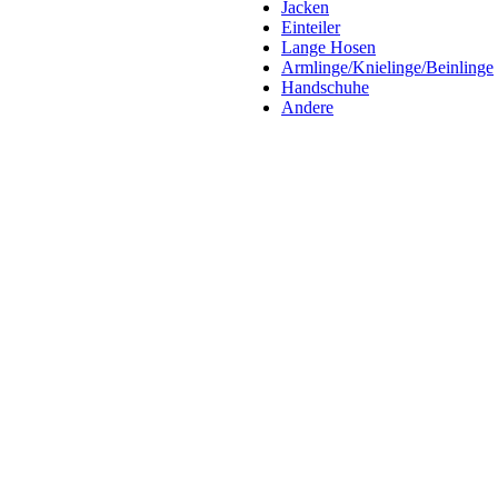
Jacken
Einteiler
Lange Hosen
Armlinge/Knielinge/Beinlinge
Handschuhe
Andere