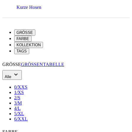
Kurze Hosen
GRÖSSE
FARBE
KOLLEKTION
TAGS
GRÖSSE
GRÖSSENTABELLE
Alle
0/XXS
1/XS
2/S
3/M
4/L
5/XL
6/XXL
FARBE