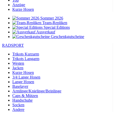
Top
Anzüge
Kurze Hosen
Sommer 2026
Team-Repliken
Special Editions
Ausverkauf
Geschenkgutscheine
RADSPORT
Trikots Kurzarm
Trikots Langarm
Westen
Jacken
Kurze Hosen
3/4 Lange Hosen
Lange Hosen
Baselayer
Armlinge/Knielinge/Beinlinge
Caps & Mützen
Handschuhe
Socken
Andere