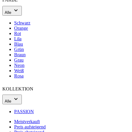
Alle
Schwarz
Orange
Rot
Lila
Blau
Grün
Braun
Grau
Neon
Weiß
Rosa
KOLLEKTION
Alle
PASSION
Meistverkauft
Preis aufsteigend