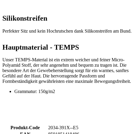
Perfekter Sitz und kein Hochrutschen dank Silikonstreifen am Bund.
Hauptmaterial - TEMPS
Unser TEMPS-Material ist ein extrem weicher und feiner Micro-
Polyamid Stoff, der sehr angenehm und bequem zu tragen ist. Die
besondere Art der Gewebeherstellung sorgt für ein warmes, sanftes
Gefühl auf der Haut. Die hervorragende Passform und
Formbeständigkeit gewährleisten eine maximale Bewegungsfreiheit.
Grammatur: 150g/m2
Produkt-Code
2034-391X--E5
EAN
8591851418486
Tags
Aero fit | Frühjahr/Herbst
GESCHLECHT
Damen
SPORT
Radsport