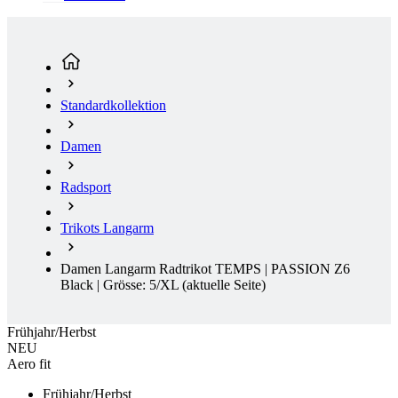
Standardkollektion
Damen
Radsport
Trikots Langarm
Damen Langarm Radtrikot TEMPS | PASSION Z6
Black | Grösse: 5/XL
(aktuelle Seite)
Frühjahr/Herbst
NEU
Aero fit
Frühjahr/Herbst
Kostenlose Lieferung
NEU
Aero fit