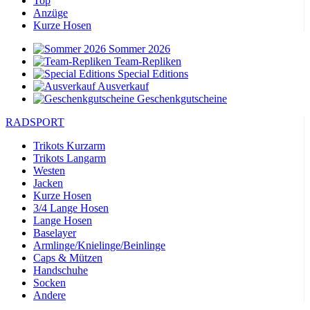
Top
Anzüge
Kurze Hosen
Sommer 2026
Team-Repliken
Special Editions
Ausverkauf
Geschenkgutscheine
RADSPORT
Trikots Kurzarm
Trikots Langarm
Westen
Jacken
Kurze Hosen
3/4 Lange Hosen
Lange Hosen
Baselayer
Armlinge/Knielinge/Beinlinge
Caps & Mützen
Handschuhe
Socken
Andere