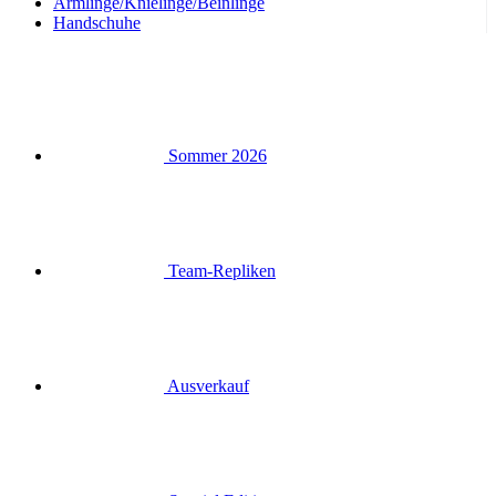
Armlinge/Knielinge/Beinlinge
Handschuhe
Sommer 2026
Team-Repliken
Ausverkauf
Special Editions