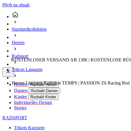
Přejít na obsah
Standardkollektion
Herren
Radsport
KOSTENLOSER VERSAND AB 130€ | KOSTENLOSE RÜ
Trikots Langarm
Herren Langarm Radtrikot TEMPS | PASSION Z6 Racing Red 
Herren
Rozbalit Herren
Damen
Rozbalit Damen
Kinder
Rozbalit Kinder
Individuelles Design
Stories
RADSPORT
Trikots Kurzarm