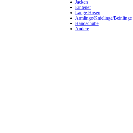
Jacken
Einteiler
Lange Hosen
Armlinge/Knielinge/Beinlinge
Handschuhe
Andere