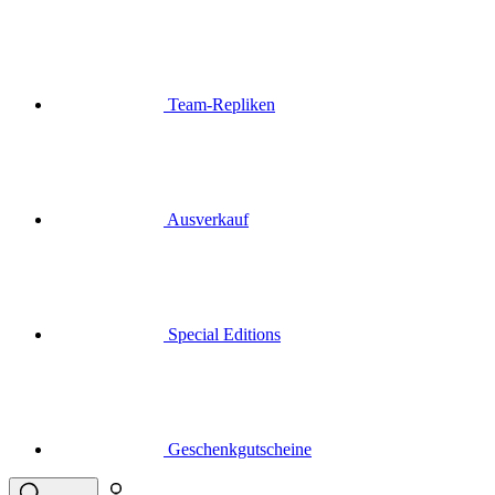
Team-Repliken
Ausverkauf
Special Editions
Geschenkgutscheine
Anmelden
Suche
Warenkorb
Ihr Warenkorb ist leer
Menü
Schließen