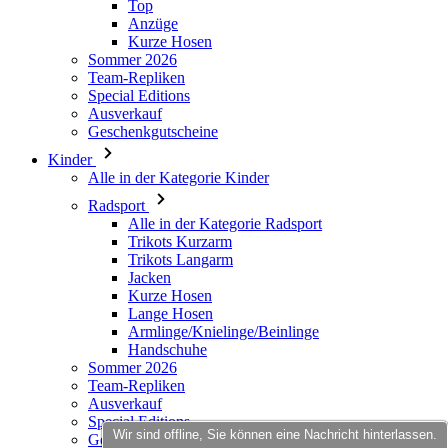
Special Editions
Ausverkauf
Geschenkgutscheine
Kinder
Alle in der Kategorie Kinder
Radsport
Alle in der Kategorie Radsport
Trikots Kurzarm
Trikots Langarm
Jacken
Kurze Hosen
Lange Hosen
Armlinge/Knielinge/Beinlinge
Handschuhe
Sommer 2026
Team-Repliken
Ausverkauf
Special Editions
Geschenkgutscheine
Individuelles Design
Stories
Informationen
Allgemeine Geschäftsbedingungen
Wir sind offline, Sie können eine Nachricht hinterlassen.