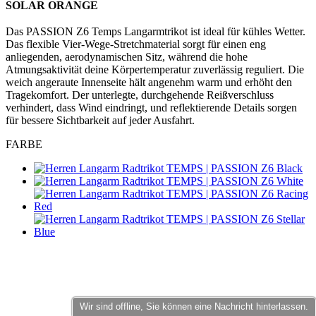
SOLAR ORANGE
product[40000598]
www.kalaswear.de
1 Jahr
product[40003309]
www.kalaswear.de
1 Jahr
Das PASSION Z6 Temps Langarmtrikot ist ideal für kühles Wetter.
Das flexible Vier-Wege-Stretchmaterial sorgt für einen eng
product[40002007]
www.kalaswear.de
1 Jahr
anliegenden, aerodynamischen Sitz, während die hohe
Atmungsaktivität deine Körpertemperatur zuverlässig reguliert. Die
product[40001035]
www.kalaswear.de
1 Jahr
weich angeraute Innenseite hält angenehm warm und erhöht den
product[40003549]
www.kalaswear.de
1 Jahr
Tragekomfort. Der unterlegte, durchgehende Reißverschluss
verhindert, dass Wind eindringt, und reflektierende Details sorgen
product[24083]
www.kalaswear.de
1 Jahr
für bessere Sichtbarkeit auf jeder Ausfahrt.
product[40001618]
www.kalaswear.de
1 Jahr
FARBE
product[40001890]
www.kalaswear.de
1 Jahr
product[40003326]
www.kalaswear.de
1 Jahr
product[40001866]
www.kalaswear.de
1 Jahr
product[40001877]
www.kalaswear.de
1 Jahr
product[40001033]
www.kalaswear.de
1 Jahr
product[24126]
www.kalaswear.de
1 Jahr
product[24183]
www.kalaswear.de
1 Jahr
product[24193]
www.kalaswear.de
1 Jahr
Wir sind offline, Sie können eine Nachricht hinterlassen.