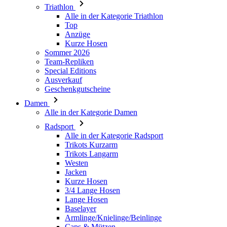
Triathlon
product[24149]
www.kalaswear.de
1 Jahr
Alle in der Kategorie Triathlon
Top
product[40001620]
www.kalaswear.de
1 Jahr
Anzüge
product[24377]
www.kalaswear.de
1 Jahr
Kurze Hosen
Sommer 2026
product[24258]
www.kalaswear.de
1 Jahr
Team-Repliken
product[24391]
www.kalaswear.de
1 Jahr
Special Editions
Ausverkauf
product[40003673]
www.kalaswear.de
1 Jahr
Geschenkgutscheine
product[40001888]
www.kalaswear.de
1 Jahr
Damen
Alle in der Kategorie Damen
product[24138]
www.kalaswear.de
1 Jahr
Radsport
product[40003327]
www.kalaswear.de
1 Jahr
Alle in der Kategorie Radsport
product[40001915]
www.kalaswear.de
1 Jahr
Trikots Kurzarm
Trikots Langarm
product[24182]
www.kalaswear.de
1 Jahr
Westen
Jacken
product[40001872]
www.kalaswear.de
1 Jahr
Kurze Hosen
product[40001961]
www.kalaswear.de
1 Jahr
3/4 Lange Hosen
Lange Hosen
product[40001037]
www.kalaswear.de
1 Jahr
Baselayer
product[40001044]
www.kalaswear.de
1 Jahr
Armlinge/Knielinge/Beinlinge
Caps & Mützen