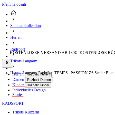
Přejít na obsah
Standardkollektion
Herren
Radsport
KOSTENLOSER VERSAND AB 130€ | KOSTENLOSE RÜ
Trikots Langarm
Herren Langarm Radtrikot TEMPS | PASSION Z6 Stellar Blue 
Herren
Rozbalit Herren
Damen
Rozbalit Damen
Kinder
Rozbalit Kinder
Individuelles Design
Stories
RADSPORT
Trikots Kurzarm