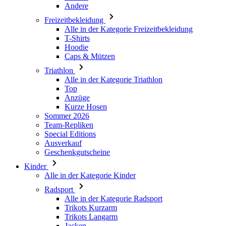
Hoodie
Caps & Mützen
Triathlon
Alle in der Kategorie Triathlon
Top
Anzüge
Kurze Hosen
Sommer 2026
Team-Repliken
Special Editions
Ausverkauf
Geschenkgutscheine
Kinder
Alle in der Kategorie Kinder
Radsport
Alle in der Kategorie Radsport
Trikots Kurzarm
Trikots Langarm
Jacken
Kurze Hosen
Lange Hosen
Armlinge/Knielinge/Beinlinge
Handschuhe