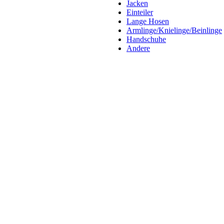
Jacken
Einteiler
Lange Hosen
Armlinge/Knielinge/Beinlinge
Handschuhe
Andere