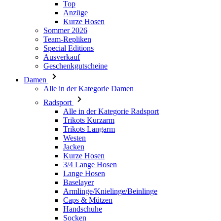
Special Editions
Ausverkauf
Geschenkgutscheine
Damen
Alle in der Kategorie Damen
Radsport
Alle in der Kategorie Radsport
Trikots Kurzarm
Trikots Langarm
Westen
Jacken
Kurze Hosen
3/4 Lange Hosen
Lange Hosen
Baselayer
Armlinge/Knielinge/Beinlinge
Caps & Mützen
Handschuhe
Socken
Andere
Freizeitbekleidung
Alle in der Kategorie Freizeitbekleidung
T-Shirts