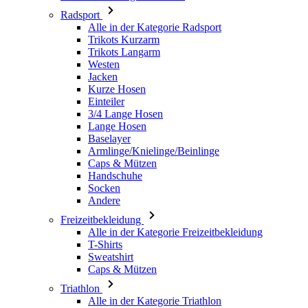
Westen
Jacken
Kurze Hosen
Einteiler
3/4 Lange Hosen
Lange Hosen
Baselayer
Armlinge/Knielinge/Beinlinge
Caps & Mützen
Handschuhe
Socken
Andere
Freizeitbekleidung
Alle in der Kategorie Freizeitbekleidung
T-Shirts
Sweatshirt
Caps & Mützen
Triathlon
Alle in der Kategorie Triathlon
Top
Anzüge
Kurze Hosen
Sommer 2026
Team-Repliken