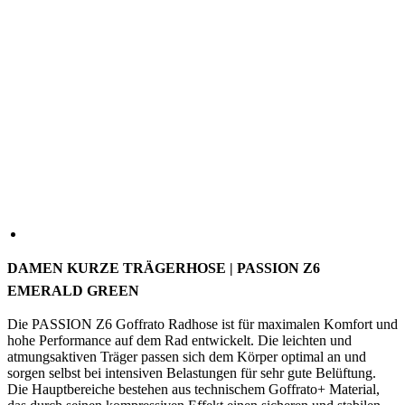
DAMEN KURZE TRÄGERHOSE | PASSION Z6
EMERALD GREEN
Die PASSION Z6 Goffrato Radhose ist für maximalen Komfort und
hohe Performance auf dem Rad entwickelt. Die leichten und
atmungsaktiven Träger passen sich dem Körper optimal an und
sorgen selbst bei intensiven Belastungen für sehr gute Belüftung.
Die Hauptbereiche bestehen aus technischem Goffrato+ Material,
das durch seinen kompressiven Effekt einen sicheren und stabilen
Sitz gewährleistet. Die elastischen Stoffe ermöglichen
uneingeschränkte Bewegungsfreiheit und bieten auch auf langen
Ausfahrten anhaltenden Komfort im Sattel.