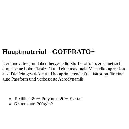
Hauptmaterial - GOFFRATO+
Der innovative, in Italien hergestellte Stoff Goffrato, zeichnet sich
durch seine hohe Elastizität und eine maximale Muskelkompression
aus. Die fein gestrickte und komprimierende Qualität sorgt für eine
gute Passform und verbesserte Aerodynamik.
Textilien: 80% Polyamid 20% Elastan
Grammatur: 200g/m2
Produkt-Code
3126-394X--E2
EAN
8591851420892
POLSTER
ENDURANCE ANATOMIC WOMEN
Tags
Aero fit | Sommer