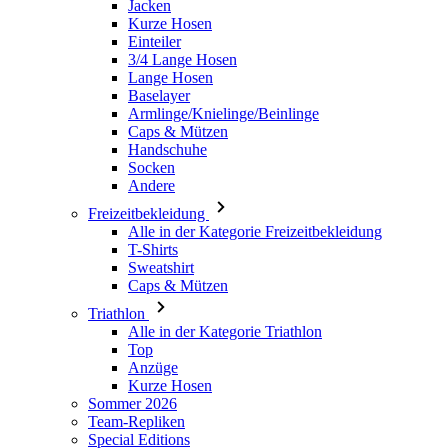
Baselayer
Armlinge/Knielinge/Beinlinge
Caps & Mützen
Handschuhe
Socken
Andere
Freizeitbekleidung
Alle in der Kategorie Freizeitbekleidung
T-Shirts
Sweatshirt
Caps & Mützen
Triathlon
Alle in der Kategorie Triathlon
Top
Anzüge
Kurze Hosen
Sommer 2026
Team-Repliken
Special Editions
Ausverkauf
Geschenkgutscheine
Damen
Alle in der Kategorie Damen