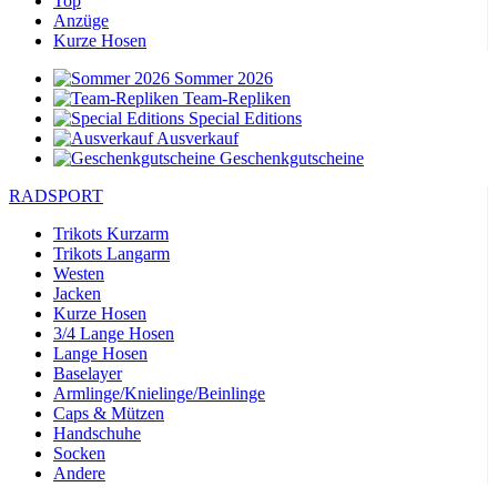
Top
Anzüge
Kurze Hosen
Sommer 2026
Team-Repliken
Special Editions
Ausverkauf
Geschenkgutscheine
RADSPORT
Trikots Kurzarm
Trikots Langarm
Westen
Jacken
Kurze Hosen
3/4 Lange Hosen
Lange Hosen
Baselayer
Armlinge/Knielinge/Beinlinge
Caps & Mützen
Handschuhe
Socken
Andere