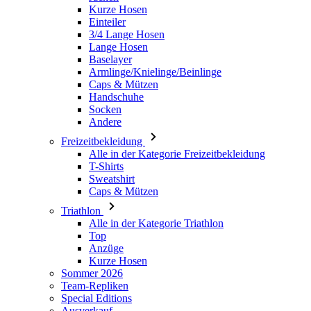
Armlinge/Knielinge/Beinlinge
Caps & Mützen
Handschuhe
Socken
Andere
Freizeitbekleidung
Alle in der Kategorie Freizeitbekleidung
T-Shirts
Sweatshirt
Caps & Mützen
Triathlon
Alle in der Kategorie Triathlon
Top
Anzüge
Kurze Hosen
Sommer 2026
Team-Repliken
Special Editions
Ausverkauf
Geschenkgutscheine
Damen
Alle in der Kategorie Damen