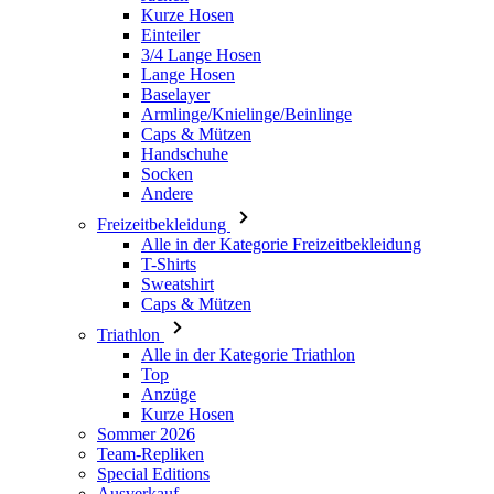
Armlinge/Knielinge/Beinlinge
Caps & Mützen
Handschuhe
Socken
Andere
Freizeitbekleidung
Alle in der Kategorie Freizeitbekleidung
T-Shirts
Sweatshirt
Caps & Mützen
Triathlon
Alle in der Kategorie Triathlon
Top
Anzüge
Kurze Hosen
Sommer 2026
Team-Repliken
Special Editions
Ausverkauf
Geschenkgutscheine
Damen
Alle in der Kategorie Damen