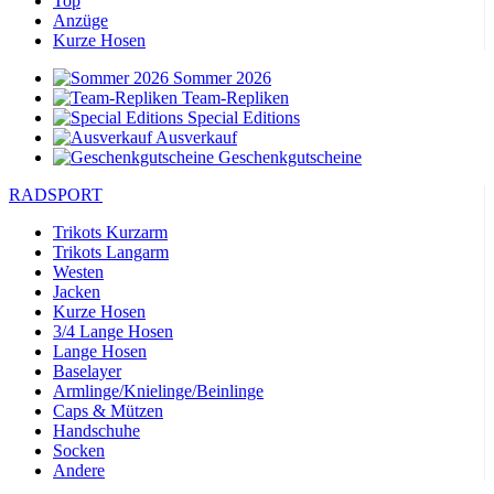
Top
Anzüge
Kurze Hosen
Sommer 2026
Team-Repliken
Special Editions
Ausverkauf
Geschenkgutscheine
RADSPORT
Trikots Kurzarm
Trikots Langarm
Westen
Jacken
Kurze Hosen
3/4 Lange Hosen
Lange Hosen
Baselayer
Armlinge/Knielinge/Beinlinge
Caps & Mützen
Handschuhe
Socken
Andere