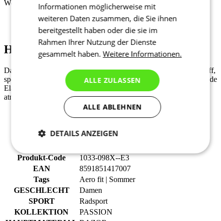
Wertgegenstände.
Informationen möglicherweise mit
weiteren Daten zusammen, die Sie ihnen
bereitgestellt haben oder die sie im
Rahmen Ihrer Nutzung der Dienste
Hauptmaterial - RAZOR
gesammelt haben.
Weitere Informationen.
Das RAZOR-Material ist ein ultra-dünner, schnelltrocknender Stoff,
speziell für den Renneinsatz entwickelt. Er bietet eine hervorragende
ALLE ZULASSEN
Elastizität und Formstabilität bei maximalem Komfort, ist sehr
atmungsaktiv und ermöglicht eine aerodynamische Passform.
ALLE ABLEHNEN
Textilien: 86% PES, 14% EA
Grammatur: 110g/m2
DETAILS ANZEIGEN
Notwendig
Statistiken
Marketing
Produkt-Code
1033-098X--E3
EAN
8591851417007
Tags
Aero fit | Sommer
GESCHLECHT
Damen
Funktionalität
Nich klassifiziert
SPORT
Radsport
KOLLEKTION
PASSION