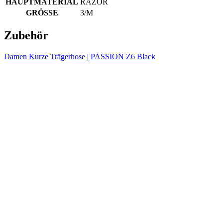
HAUPTMATERIAL
RAZOR
GRÖSSE
3/M
Zubehör
Notwendig
Statistiken
Marketing
Funktionalität
Nich klassifiziert
Damen Kurze Trägerhose | PASSION Z6 Black
Unbedingt erforderliche Cookies ermöglichen
wesentliche Kernfunktionen der Website wie die
Benutzeranmeldung und die Kontoverwaltung.
Ohne die unbedingt erforderlichen Cookies kann die
Website nicht ordnungsgemäß verwendet werden.
Anbieter
/
Name
Ablaufdatum
Domäne
laravel_session
1 Tag
Laravel LLC
www.kalaswear.de
PHPSESSID
Sitzung
PHP.net
www.kalaswear.de