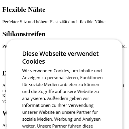
Flexible Nähte
Perfekter Sitz und höhere Elastizität durch flexible Nähte.
Silikonstreifen
Perfekter Sitz und kein Hochrutschen dank Silikonstreifen am Bund.
Diese Webseite verwendet
Cookies
Wir verwenden Cookies, um Inhalte und
Dreigeteilte Trikottasche
Anzeigen zu personalisieren, Funktionen
für soziale Medien anbieten zu können
Alle überarbeiteten PASSION-Trikots mit kurzen Ärmeln sind jetzt
mit dem LoadLock-Taschensystem ausgestattet. Dank verstärkter
und die Zugriffe auf unsere Website zu
Konstruktion bleiben die Taschen stabil und hängen selbst
analysieren. Außerdem geben wir
vollgepackt nicht durch.
Informationen zu Ihrer Verwendung
unserer Website an unsere Partner für
Wasserdichte Tasche
soziale Medien, Werbung und Analysen
weiter. Unsere Partner führen diese
Abnehmbare, wasserdichte Tasche für ein Handy oder