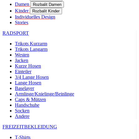
Damen
Rozbalit Damen
Kinder
Rozbalit Kinder
Individuelles Design
Stories
RADSPORT
Google
Privacy Policy
Trikots Kurzarm
Trikots Langarm
Westen
VISITOR_PRIVACY_METADATA
5 Monate 4
YouTube
Jacken
Wochen
.youtube.com
Kurze Hosen
Einteiler
3/4 Lange Hosen
Lange Hosen
Baselayer
Armlinge/Knielinge/Beinlinge
Caps & Mützen
Handschuhe
Socken
Andere
FREIZEITBEKLEIDUNG
ipCountry
www.kalaswear.de
1 Jahr
T-Shirts