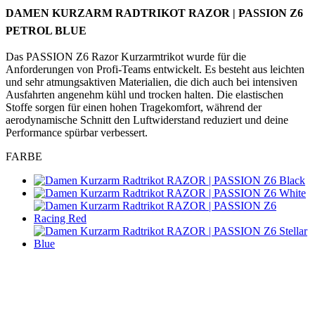
DAMEN KURZARM RADTRIKOT RAZOR | PASSION Z6
product[24536]
www.kalaswear.de
1 Jahr
PETROL BLUE
product[40001968]
www.kalaswear.de
1 Jahr
Das PASSION Z6 Razor Kurzarmtrikot wurde für die
product[40001896]
www.kalaswear.de
1 Jahr
Anforderungen von Profi-Teams entwickelt. Es besteht aus leichten
product[40001904]
www.kalaswear.de
1 Jahr
und sehr atmungsaktiven Materialien, die dich auch bei intensiven
Ausfahrten angenehm kühl und trocken halten. Die elastischen
product[24520]
www.kalaswear.de
1 Jahr
Stoffe sorgen für einen hohen Tragekomfort, während der
product[40001992]
www.kalaswear.de
1 Jahr
aerodynamische Schnitt den Luftwiderstand reduziert und deine
Performance spürbar verbessert.
product[24108]
www.kalaswear.de
1 Jahr
FARBE
product[24534]
www.kalaswear.de
1 Jahr
product[24260]
www.kalaswear.de
1 Jahr
product[24372]
www.kalaswear.de
1 Jahr
product[24241]
www.kalaswear.de
1 Jahr
product[24174]
www.kalaswear.de
1 Jahr
product[40001038]
www.kalaswear.de
1 Jahr
product[40001042]
www.kalaswear.de
1 Jahr
product[24054]
www.kalaswear.de
1 Jahr