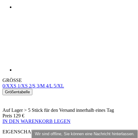
product[40000598]
www.kalaswear.de
1 Jahr
product[40003309]
www.kalaswear.de
1 Jahr
product[40002007]
www.kalaswear.de
1 Jahr
GRÖSSE
product[40001035]
www.kalaswear.de
1 Jahr
0/XXS
1/XS
2/S
3/M
4/L
5/XL
product[40003549]
www.kalaswear.de
1 Jahr
Größentabelle
product[24083]
www.kalaswear.de
1 Jahr
product[40001618]
www.kalaswear.de
1 Jahr
Auf Lager > 5 Stück
für den Versand innerhalb eines Tag
Preis
129 €
product[40001890]
www.kalaswear.de
1 Jahr
IN DEN WARENKORB LEGEN
product[40003326]
www.kalaswear.de
1 Jahr
EIGENSCHAFTEN
product[40001866]
www.kalaswear.de
1 Jahr
ATMUNGSAKTIVITÄT
product[40001877]
www.kalaswear.de
1 Jahr
product[40001033]
www.kalaswear.de
1 Jahr
product[24126]
www.kalaswear.de
1 Jahr
product[24183]
www.kalaswear.de
1 Jahr
product[24193]
www.kalaswear.de
1 Jahr
Wir sind offline, Sie können eine Nachricht hinterlassen.