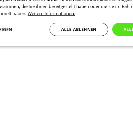
usammen, die Sie ihnen bereitgestellt haben oder die sie im Rah
ammelt haben.
Weitere Informationen.
EIGEN
ALLE ABLEHNEN
ALL
Statistiken
Marketing
Funktionalität
N
Notwendig
Statistiken
Marketing
Funktionalität
Nich klassifiziert
che Cookies ermöglichen wesentliche Kernfunktionen der Website wie die Benutzeran
ne die unbedingt erforderlichen Cookies kann die Website nicht ordnungsgemäß ver
Anbieter
/
Ablaufdatum
Beschreibung
Domäne
1 Tag
Intern verwendet laravel laravel_se
Laravel LLC
Sitzungsinstanz für einen Benutzer z
www.kalaswear.de