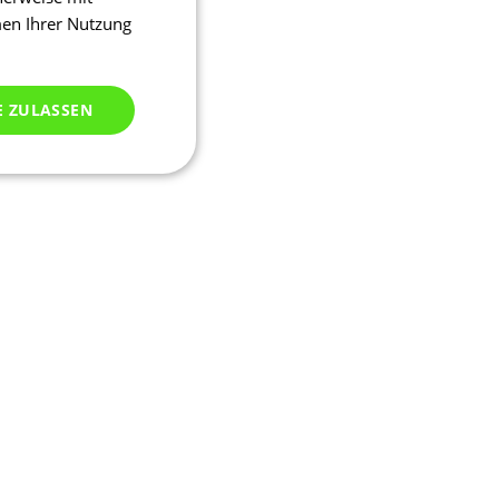
men Ihrer Nutzung
E ZULASSEN
ich klassifiziert
meldung und die
wendet werden.
ssion, um eine
u identifizieren