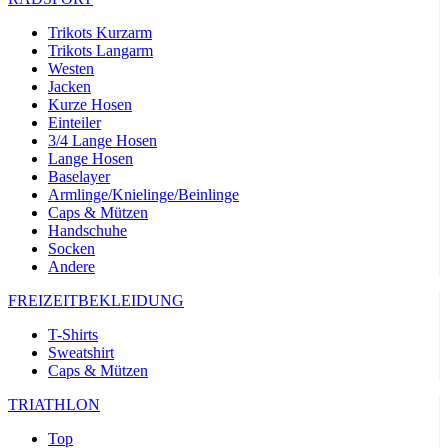
product[24532]
www.kalaswear.de
11 Monate 4
Wochen
Trikots Kurzarm
Trikots Langarm
product[40000005]
www.kalaswear.de
11 Monate 4
Wochen
Westen
Jacken
product[40000305]
www.kalaswear.de
11 Monate 4
Kurze Hosen
Wochen
Einteiler
product[24131]
www.kalaswear.de
11 Monate 4
3/4 Lange Hosen
Wochen
Lange Hosen
Baselayer
product[24204]
www.kalaswear.de
11 Monate 4
Armlinge/Knielinge/Beinlinge
Wochen
Caps & Mützen
product[24272]
www.kalaswear.de
11 Monate 4
Handschuhe
Wochen
Socken
Andere
product[24423]
www.kalaswear.de
11 Monate 4
Wochen
FREIZEITBEKLEIDUNG
product[40000732]
www.kalaswear.de
11 Monate 4
Wochen
T-Shirts
Sweatshirt
product[40001612]
www.kalaswear.de
11 Monate 4
Wochen
Caps & Mützen
product[24032]
www.kalaswear.de
11 Monate 4
TRIATHLON
Wochen
Top
product[24169]
www.kalaswear.de
11 Monate 4