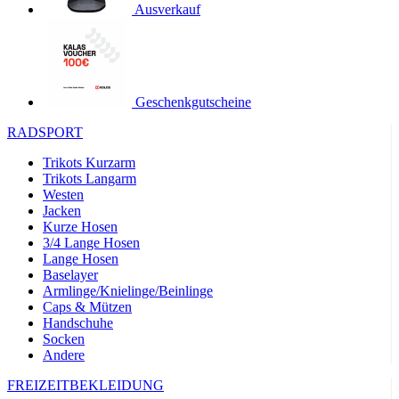
Ausverkauf
product[24119]
www.kalaswear.de
11 Monate 4
Wochen
product[24501]
www.kalaswear.de
11 Monate 4
Wochen
product[24535]
www.kalaswear.de
11 Monate 4
Geschenkgutscheine
Wochen
product[40000062]
www.kalaswear.de
11 Monate 4
RADSPORT
Wochen
Trikots Kurzarm
product[40000169]
www.kalaswear.de
11 Monate 4
Trikots Langarm
Wochen
Westen
product[40000883]
www.kalaswear.de
11 Monate 4
Jacken
Wochen
Kurze Hosen
3/4 Lange Hosen
product[40000771]
www.kalaswear.de
11 Monate 4
Wochen
Lange Hosen
Baselayer
product[40001468]
www.kalaswear.de
11 Monate 4
Armlinge/Knielinge/Beinlinge
Wochen
Caps & Mützen
product[24444]
www.kalaswear.de
11 Monate 4
Handschuhe
Wochen
Socken
Andere
product[40000996]
www.kalaswear.de
11 Monate 4
Wochen
FREIZEITBEKLEIDUNG
product[24243]
www.kalaswear.de
11 Monate 4