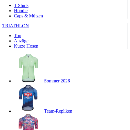
Wochen
T-Shirts
Hoodie
product[40000143]
www.kalaswear.de
11 Monate 4
Caps & Mützen
Wochen
product[40000376]
www.kalaswear.de
11 Monate 4
TRIATHLON
Wochen
Top
product[24218]
www.kalaswear.de
11 Monate 4
Anzüge
Wochen
Kurze Hosen
product[24291]
www.kalaswear.de
11 Monate 4
Wochen
product[40001024]
www.kalaswear.de
11 Monate 4
Wochen
product[40001036]
www.kalaswear.de
11 Monate 4
Wochen
Sommer 2026
product[40000167]
www.kalaswear.de
11 Monate 4
Wochen
product[24161]
www.kalaswear.de
11 Monate 4
Wochen
Team-Repliken
product[24053]
www.kalaswear.de
11 Monate 4
Wochen
product[24138]
www.kalaswear.de
11 Monate 4
Wochen