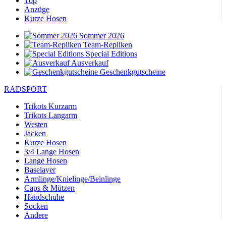
Top
Anzüge
Kurze Hosen
Sommer 2026
Team-Repliken
Special Editions
Ausverkauf
Geschenkgutscheine
RADSPORT
Trikots Kurzarm
Trikots Langarm
Westen
Jacken
Kurze Hosen
3/4 Lange Hosen
Lange Hosen
Baselayer
Armlinge/Knielinge/Beinlinge
Caps & Mützen
Handschuhe
Socken
Andere