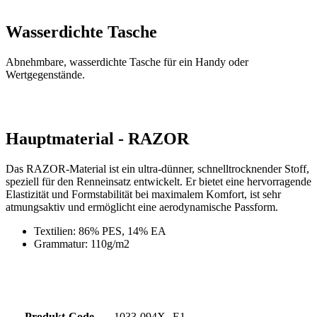
Abnehmbare, wasserdichte Tasche für ein Handy oder
Wertgegenstände.
Hauptmaterial - RAZOR
Das RAZOR-Material ist ein ultra-dünner, schnelltrocknender Stoff,
speziell für den Renneinsatz entwickelt. Er bietet eine hervorragende
Elastizität und Formstabilität bei maximalem Komfort, ist sehr
atmungsaktiv und ermöglicht eine aerodynamische Passform.
Textilien: 86% PES, 14% EA
Grammatur: 110g/m2
Produkt-Code
1033-094X--E1
EAN
8591851416703
Tags
Aero fit | Sommer
GESCHLECHT
Damen