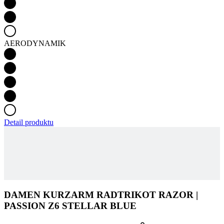
AERODYNAMIK
Detail produktu
DAMEN KURZARM RADTRIKOT RAZOR |
PASSION Z6 STELLAR BLUE
IN DEN WARENKORB LEGEN
129 €
Unsere neue PASSION Kollektion ist die Verbindung von
hochwertigen Materialien, einer präzisen Verarbeitung und einem