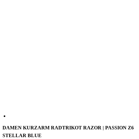
DAMEN KURZARM RADTRIKOT RAZOR | PASSION Z6
STELLAR BLUE
Das PASSION Z6 Razor Kurzarmtrikot wurde für die
Anforderungen von Profi-Teams entwickelt. Es besteht aus leichten
und sehr atmungsaktiven Materialien, die dich auch bei intensiven
Ausfahrten angenehm kühl und trocken halten. Die elastischen