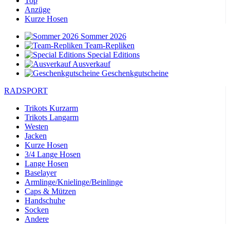
Top
Anzüge
Kurze Hosen
Sommer 2026
Team-Repliken
Special Editions
Ausverkauf
Geschenkgutscheine
RADSPORT
Trikots Kurzarm
Trikots Langarm
Westen
Jacken
Kurze Hosen
3/4 Lange Hosen
Lange Hosen
Baselayer
Armlinge/Knielinge/Beinlinge
Caps & Mützen
Handschuhe
Socken
Andere