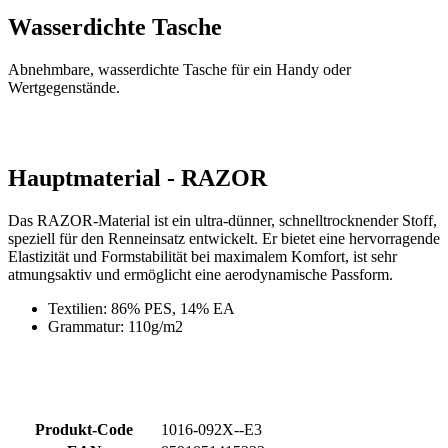
Wertgegenstände.
Hauptmaterial - RAZOR
Das RAZOR-Material ist ein ultra-dünner, schnelltrocknender Stoff,
speziell für den Renneinsatz entwickelt. Er bietet eine hervorragende
Elastizität und Formstabilität bei maximalem Komfort, ist sehr
atmungsaktiv und ermöglicht eine aerodynamische Passform.
Textilien: 86% PES, 14% EA
Grammatur: 110g/m2
Produkt-Code
1016-092X--E3
EAN
8591851415232
GRÖSSE
3/M
Tags
Aero fit | Sommer
GESCHLECHT
Herren