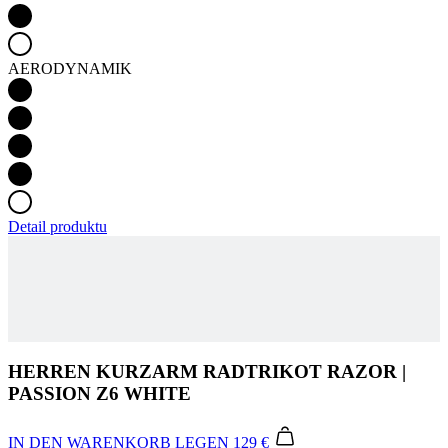
Detail produktu
HERREN KURZARM RADTRIKOT RAZOR |
PASSION Z6 WHITE
IN DEN WARENKORB LEGEN
129 €
Unsere neue PASSION Kollektion ist die Verbindung von
hochwertigen Materialien, einer präzisen Verarbeitung und einem
minimalistischen Design, mit einer vielfältigen Farbpalette. Daraus