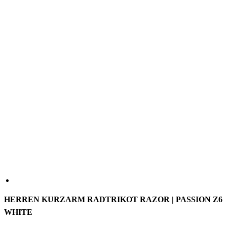
HERREN KURZARM RADTRIKOT RAZOR | PASSION Z6
WHITE
Das PASSION Z6 Razor Kurzarmtrikot wurde für die
Anforderungen von Profi-Teams entwickelt. Es besteht aus leichten
und sehr atmungsaktiven Materialien, die dich auch bei intensiven
Ausfahrten angenehm kühl und trocken halten. Die elastischen
Stoffe sorgen für einen hohen Tragekomfort, während der