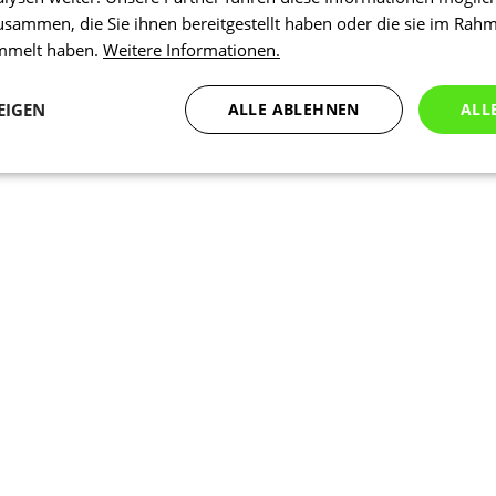
usammen, die Sie ihnen bereitgestellt haben oder die sie im Rah
ammelt haben.
Weitere Informationen.
EIGEN
ALLE ABLEHNEN
ALL
Statistiken
Marketing
Funktionalität
N
Notwendig
Statistiken
Marketing
Funktionalität
Nich klassifiziert
che Cookies ermöglichen wesentliche Kernfunktionen der Website wie die Benutzeran
ne die unbedingt erforderlichen Cookies kann die Website nicht ordnungsgemäß ver
Anbieter
/
Ablaufdatum
Beschreibung
Domäne
1 Tag
Intern verwendet laravel laravel_se
Laravel LLC
Sitzungsinstanz für einen Benutzer z
www.kalaswear.de