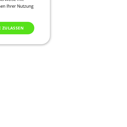
men Ihrer Nutzung
E ZULASSEN
ich klassifiziert
meldung und die
wendet werden.
ssion, um eine
u identifizieren