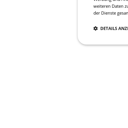
weiteren Daten z
der Dienste ges
DETAILS ANZ
Notwendig
Unbedingt erforderli
Kontoverwaltung. Oh
Name
laravel_session