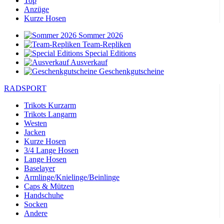
Top
Anzüge
Kurze Hosen
Sommer 2026
Team-Repliken
Special Editions
Ausverkauf
Geschenkgutscheine
RADSPORT
Trikots Kurzarm
Trikots Langarm
Westen
Jacken
Kurze Hosen
3/4 Lange Hosen
Lange Hosen
Baselayer
Armlinge/Knielinge/Beinlinge
Caps & Mützen
Handschuhe
Socken
Andere