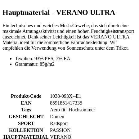
maximale Atmungsaktivität und einen hohen Feuchtigkeitstransport
auszeichnet. Dank seiner Leichtigkeit ist das VERANO ULTRA
Material ideal für die sommerliche Fahrradbekleidung. Wir
empfehlen die Verwendung von Sonnenschutz unter dem Trikot.
Textilien: 93% PES, 7% EA
Grammatur: 85g/m2
Produkt-Code
1038-093X--E1
EAN
8591851417335
Tags
Aero fit | Hochsommer
GESCHLECHT
Damen
SPORT
Radsport
KOLLEKTION
PASSION
HAUPTMATERIAL
VERANO
GRÖSSE
1/XS
Zubehör
Damen Kurze Trägerhose | PASSION Z6 Black