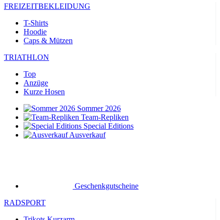
FREIZEITBEKLEIDUNG
T-Shirts
Hoodie
Caps & Mützen
TRIATHLON
Top
Anzüge
Kurze Hosen
Sommer 2026
Team-Repliken
Special Editions
Ausverkauf
Geschenkgutscheine
RADSPORT
Trikots Kurzarm
Trikots Langarm
Jacken
Kurze Hosen
Lange Hosen