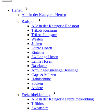
Radsport
Alle in der Kategorie Radsport
Trikots Kurzarm
Trikots Langarm
Westen
Jacken
Kurze Hosen
Einteiler
3/4 Lange Hosen
Lange Hosen
Baselayer
Armlinge/Knielinge/Beinlinge
Caps & Mützen
Handschuhe
Socken
Andere
Freizeitbekleidung
Alle in der Kategorie Freizeitbekleidung
T-Shirts
Sweatshirt
Caps & Mützen
Triathlon
Alle in der Kategorie Triathlon
Top