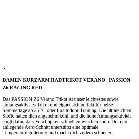
DAMEN KURZARM RADTRIKOT VERANO | PASSION
Z6 RACING RED
Das PASSION Z6 Verano Trikot ist unser leichtestes sowie
atmungsaktivstes Trikot und eignet sich perfekt für heiße
Sommertage ab 25 °C oder fürs Indoor-Training. Die ultraleichten
Stoffe halten dich angenehm kühl, und die hohe Atmungsaktivität
sorgt dafür, dass Feuchtigkeit schnell entweichen kann. Der eng
anliegende Aero-Schnitt unterstützt eine optimale
Temperaturregulierung und macht dich zudem schneller.
Hinweis: Bei starker UV-Strahlung empfehlen wir, unter dem Trikot
Sonnenschutz aufzutragen.
FARBE