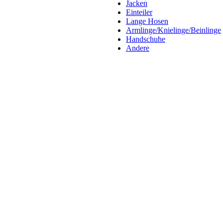
Jacken
Einteiler
Lange Hosen
Armlinge/Knielinge/Beinlinge
Handschuhe
Andere