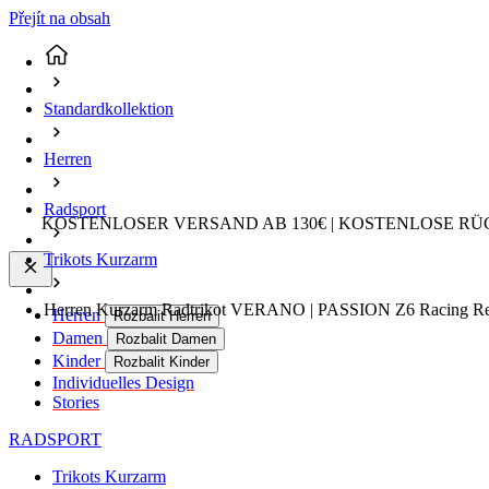
Přejít na obsah
Standardkollektion
Herren
Radsport
KOSTENLOSER VERSAND AB 130€ | KOSTENLOSE RÜ
Trikots Kurzarm
Herren Kurzarm Radtrikot VERANO | PASSION Z6 Racing Red
Herren
Rozbalit Herren
Damen
Rozbalit Damen
Kinder
Rozbalit Kinder
Individuelles Design
Stories
RADSPORT
Trikots Kurzarm