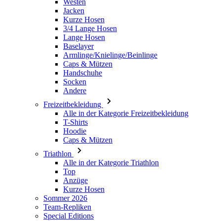
Westen
Jacken
Kurze Hosen
3/4 Lange Hosen
Lange Hosen
Baselayer
Armlinge/Knielinge/Beinlinge
Caps & Mützen
Handschuhe
Socken
Andere
Freizeitbekleidung
Alle in der Kategorie Freizeitbekleidung
T-Shirts
Hoodie
Caps & Mützen
Triathlon
Alle in der Kategorie Triathlon
Top
Anzüge
Kurze Hosen
Sommer 2026
Team-Repliken
Special Editions