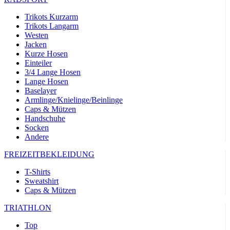
product[24532]
www.kalaswear.de
11 Monate 4
Wochen
Trikots Kurzarm
Trikots Langarm
product[40000005]
www.kalaswear.de
11 Monate 4
Wochen
Westen
Jacken
product[40000305]
www.kalaswear.de
11 Monate 4
Kurze Hosen
Wochen
Einteiler
product[24131]
www.kalaswear.de
11 Monate 4
3/4 Lange Hosen
Wochen
Lange Hosen
Baselayer
product[24204]
www.kalaswear.de
11 Monate 4
Armlinge/Knielinge/Beinlinge
Wochen
Caps & Mützen
product[24272]
www.kalaswear.de
11 Monate 4
Handschuhe
Wochen
Socken
Andere
product[24423]
www.kalaswear.de
11 Monate 4
Wochen
FREIZEITBEKLEIDUNG
product[40000732]
www.kalaswear.de
11 Monate 4
Wochen
T-Shirts
Sweatshirt
product[40001612]
www.kalaswear.de
11 Monate 4
Wochen
Caps & Mützen
product[24032]
www.kalaswear.de
11 Monate 4
TRIATHLON
Wochen
Top
product[24169]
www.kalaswear.de
11 Monate 4