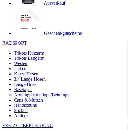
Ausverkauf
product[24119]
www.kalaswear.de
11 Monate 4
Wochen
product[24501]
www.kalaswear.de
11 Monate 4
Wochen
product[24535]
www.kalaswear.de
11 Monate 4
Geschenkgutscheine
Wochen
product[40000062]
www.kalaswear.de
11 Monate 4
RADSPORT
Wochen
Trikots Kurzarm
product[40000169]
www.kalaswear.de
11 Monate 4
Trikots Langarm
Wochen
Westen
product[40000883]
www.kalaswear.de
11 Monate 4
Jacken
Wochen
Kurze Hosen
3/4 Lange Hosen
product[40000771]
www.kalaswear.de
11 Monate 4
Wochen
Lange Hosen
Baselayer
product[40001468]
www.kalaswear.de
11 Monate 4
Armlinge/Knielinge/Beinlinge
Wochen
Caps & Mützen
product[24444]
www.kalaswear.de
11 Monate 4
Handschuhe
Wochen
Socken
Andere
product[40000996]
www.kalaswear.de
11 Monate 4
Wochen
FREIZEITBEKLEIDUNG
product[24243]
www.kalaswear.de
11 Monate 4