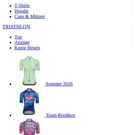
Wochen
T-Shirts
Hoodie
product[40000143]
www.kalaswear.de
11 Monate 4
Caps & Mützen
Wochen
product[40000376]
www.kalaswear.de
11 Monate 4
TRIATHLON
Wochen
Top
product[24218]
www.kalaswear.de
11 Monate 4
Anzüge
Wochen
Kurze Hosen
product[24291]
www.kalaswear.de
11 Monate 4
Wochen
product[40001024]
www.kalaswear.de
11 Monate 4
Wochen
product[40001036]
www.kalaswear.de
11 Monate 4
Wochen
Sommer 2026
product[40000167]
www.kalaswear.de
11 Monate 4
Wochen
product[24161]
www.kalaswear.de
11 Monate 4
Wochen
Team-Repliken
product[24053]
www.kalaswear.de
11 Monate 4
Wochen
product[24138]
www.kalaswear.de
11 Monate 4
Wochen