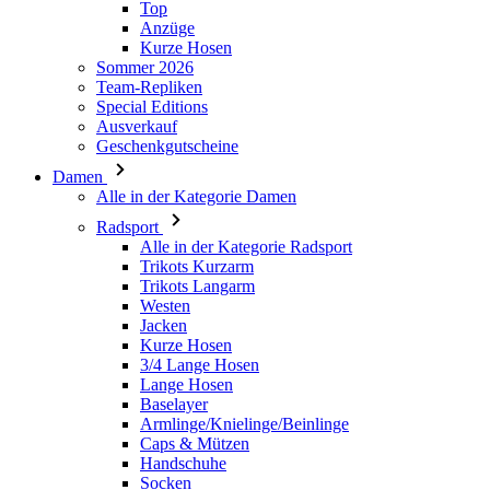
Special Editions
Ausverkauf
Geschenkgutscheine
Damen
Alle in der Kategorie Damen
Radsport
Alle in der Kategorie Radsport
Trikots Kurzarm
Trikots Langarm
Westen
Jacken
Kurze Hosen
3/4 Lange Hosen
Lange Hosen
Baselayer
Armlinge/Knielinge/Beinlinge
Caps & Mützen
Handschuhe
Socken
Andere
Freizeitbekleidung
Alle in der Kategorie Freizeitbekleidung
T-Shirts