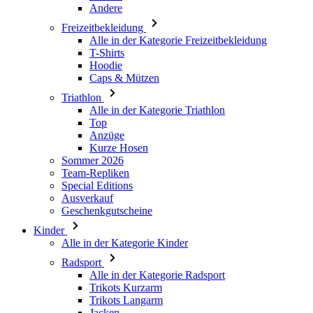
Hoodie
Caps & Mützen
Triathlon
Alle in der Kategorie Triathlon
Top
Anzüge
Kurze Hosen
Sommer 2026
Team-Repliken
Special Editions
Ausverkauf
Geschenkgutscheine
Kinder
Alle in der Kategorie Kinder
Radsport
Alle in der Kategorie Radsport
Trikots Kurzarm
Trikots Langarm
Jacken
Kurze Hosen
Lange Hosen
Armlinge/Knielinge/Beinlinge
Handschuhe