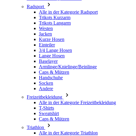
Westen
Jacken
Kurze Hosen
Einteiler
3/4 Lange Hosen
Lange Hosen
Baselayer
Armlinge/Knielinge/Beinlinge
Caps & Mützen
Handschuhe
Socken
Andere
Freizeitbekleidung
Alle in der Kategorie Freizeitbekleidung
T-Shirts
Sweatshirt
Caps & Mützen
Triathlon
Alle in der Kategorie Triathlon
Top
Anzüge
Kurze Hosen
Sommer 2026
Team-Repliken