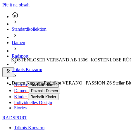
Přejít na obsah
Standardkollektion
Damen
Radsport
KOSTENLOSER VERSAND AB 130€ | KOSTENLOSE RÜ
Trikots Kurzarm
Damen Kurzarm Radtrikot VERANO | PASSION Z6 Stellar Blue
Herren
Rozbalit Herren
Damen
Rozbalit Damen
Kinder
Rozbalit Kinder
Individuelles Design
Stories
RADSPORT
Trikots Kurzarm