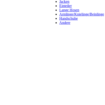
Jacken
Einteiler
Lange Hosen
Armlinge/Knielinge/Beinlinge
Handschuhe
Andere