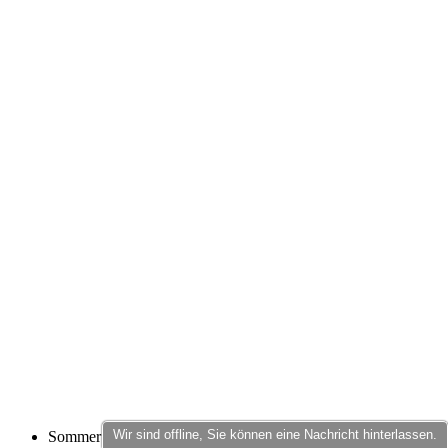
Sommer
NEU
Aero fit
Sommer
Wir sind offline, Sie können eine Nachricht hinterlassen.
NEU