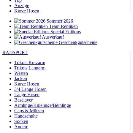
Top
Anzüge
Kurze Hosen
Sommer 2026
Team-Repliken
Special Editions
Ausverkauf
Geschenkgutscheine
RADSPORT
Trikots Kurzarm
Trikots Langarm
Westen
Jacken
Kurze Hosen
3/4 Lange Hosen
Lange Hosen
Baselayer
Armlinge/Knielinge/Beinlinge
Caps & Mützen
Handschuhe
Socken
Andere