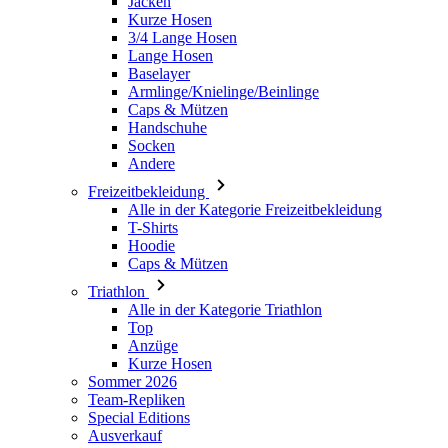
Armlinge/Knielinge/Beinlinge
Caps & Mützen
Handschuhe
Socken
Andere
Freizeitbekleidung
Alle in der Kategorie Freizeitbekleidung
T-Shirts
Hoodie
Caps & Mützen
Triathlon
Alle in der Kategorie Triathlon
Top
Anzüge
Kurze Hosen
Sommer 2026
Team-Repliken
Special Editions
Ausverkauf
Geschenkgutscheine
Kinder
Alle in der Kategorie Kinder
Radsport