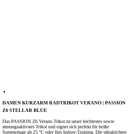
DAMEN KURZARM RADTRIKOT VERANO | PASSION
Z6 STELLAR BLUE
Das PASSION Z6 Verano Trikot ist unser leichtestes sowie
atmungsaktivstes Trikot und eignet sich perfekt für heiße
Sommertage ab 25 °C oder fürs Indoor-Training. Die ultraleichten
Stoffe halten dich angenehm kühl, und die hohe Atmungsaktivität
sorgt dafür, dass Feuchtigkeit schnell entweichen kann. Der eng
anliegende Aero-Schnitt unterstützt eine optimale
Temperaturregulierung und macht dich zudem schneller.