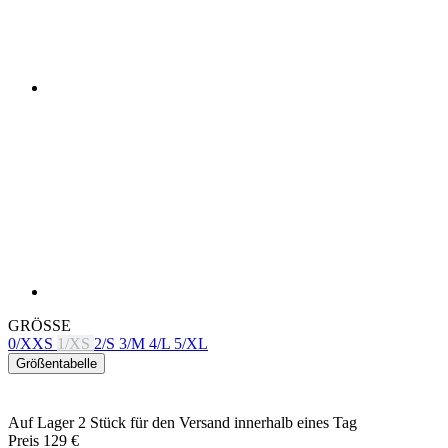
GRÖSSE
0/XXS
1/XS
2/S
3/M
4/L
5/XL
Größentabelle
Auf Lager 2 Stück
für den Versand innerhalb eines Tag
Preis
129 €
IN DEN WARENKORB LEGEN
EIGENSCHAFTEN
ATMUNGSAKTIVITÄT